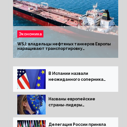
Экономика
WSJ: владельцы нефтяных танкеров Европы
наращивают транспортировку
из РФ до санкций
В Испании назвали
неожиданного соперника
США и Европы
Названы европейские
страны-лидеры
по заморозке российских
активов
Делегация России приняла