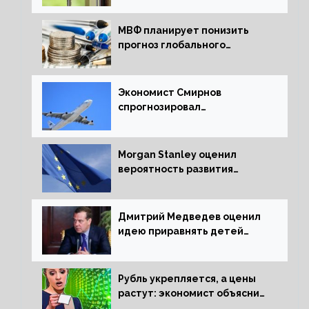
МВФ планирует понизить
прогноз глобального
экономического роста в
следующем отчете
Экономист Смирнов
спрогнозировал
подорожание авиабилетов в
России
Morgan Stanley оценил
вероятность развития
рецессии в ЕС
Дмитрий Медведев оценил
идею приравнять детей
Сталинграда к блокадникам
Рубль укрепляется, а цены
растут: экономист объяснил
влияние падающего доллара