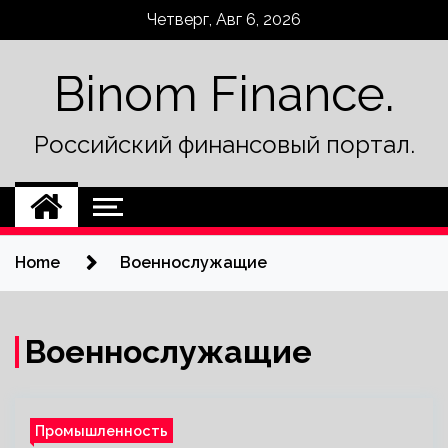
Skip
Четверг, Авг 6, 2026
to
content
Binom Finance.
Российский финансовый портал.
Home
Военнослужащие
Военнослужащие
Промышленность