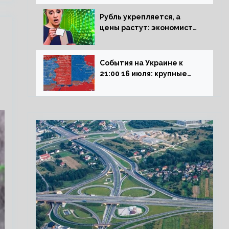
блокадникам
Рубль укрепляется, а
цены растут: экономист
объяснил влияние
падающего доллара на
рынок РФ
События на Украине к
21:00 16 июля: крупные
потери ВСУ под
Северском, Киев
обстреливает Донбасс из
HIMARS