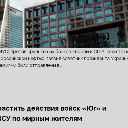
МУС) против крупнейших банков Европы и США, если те н
 российской нефтью, заявил советник президента Украин
ензиями были отправлены в…
растить действия войск «Юг» и
ВСУ по мирным жителям