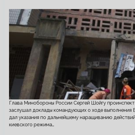
Глава Минобороны России Сергей Шойгу проинспект
заслушал доклады командующих о ходе выполнения 
дал указания по дальнейшему наращиванию действий
киевского режима…