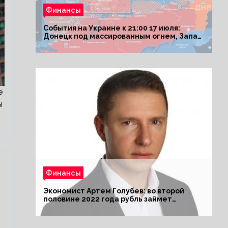
Финансы
События на Украине к 21:00 17 июля:
Донецк под массированным огнем, Запад
поставил Киеву ультиматум
е
ы
Финансы
Экономист Артем Голубев: во второй
половине 2022 года рубль займет
комфортный курс