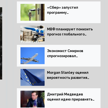
«Сбер» запустил
программу
рефинансирования
ипотечных займов
МВФ планирует понизить
прогноз глобального
экономического роста в
следующем отчете
Экономист Смирнов
спрогнозировал
подорожание
авиабилетов в России
Morgan Stanley оценил
вероятность развития
рецессии в ЕС
Дмитрий Медведев
оценил идею приравнять
детей Сталинграда к