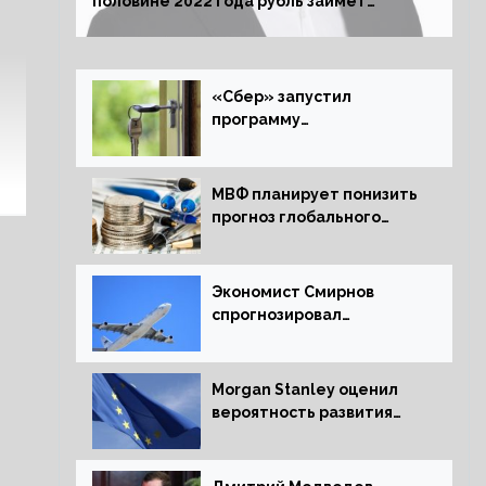
половине 2022 года рубль займет
комфортный курс
«Сбер» запустил
программу
рефинансирования
ипотечных займов
МВФ планирует понизить
прогноз глобального
экономического роста в
следующем отчете
Экономист Смирнов
спрогнозировал
подорожание
авиабилетов в России
Morgan Stanley оценил
вероятность развития
рецессии в ЕС