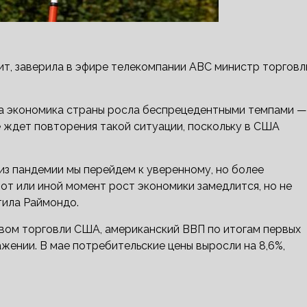
ит, заверила в эфире телекомпании ABC министр торговл
ра экономика страны росла беспрецедентными темпами —
е ждет повторения такой ситуации, поскольку в США
 из пандемии мы перейдем к уверенному, но более
от или иной момент рост экономики замедлится, но не
тила Раймондо.
вом торговли США, американский ВВП по итогам первых
ажении. В мае потребительские цены выросли на 8,6%,