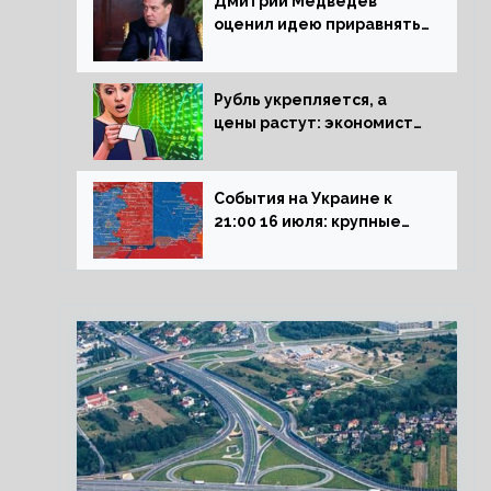
Дмитрий Медведев
оценил идею приравнять
детей Сталинграда к
блокадникам
Рубль укрепляется, а
цены растут: экономист
объяснил влияние
падающего доллара на
рынок РФ
События на Украине к
21:00 16 июля: крупные
потери ВСУ под
Северском, Киев
обстреливает Донбасс из
HIMARS