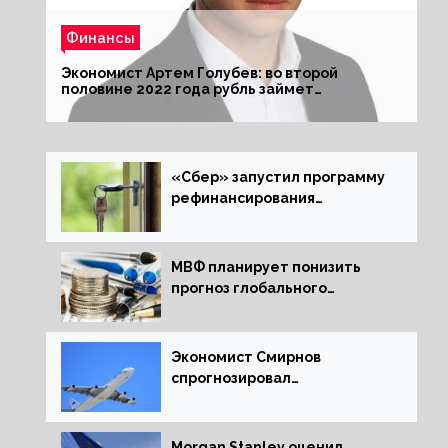
Финансы
Экономист Артем Голубев: во второй
половине 2022 года рубль займет
комфортный курс
«Сбер» запустил программу
рефинансирования
ипотечных займов
МВФ планирует понизить
прогноз глобального
экономического роста в
следующем отчете
Экономист Смирнов
спрогнозировал
подорожание авиабилетов в
России
Morgan Stanley оценил