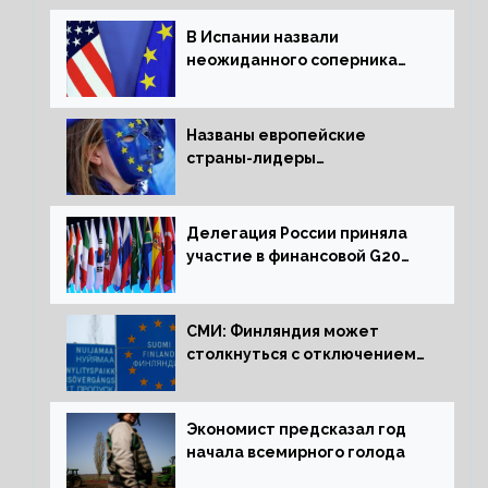
В Испании назвали
неожиданного соперника
США и Европы
Названы европейские
страны-лидеры
по заморозке российских
активов
Делегация России приняла
участие в финансовой G20
в составе Минфина и ЦБ
СМИ: Финляндия может
столкнуться с отключением
электроэнергии зимой
Экономист предсказал год
начала всемирного голода