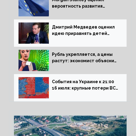
вероятность развития
рецессии в ЕС
Дмитрий Медведев оценил
идею приравнять детей
Сталинграда к блокадникам
Рубль укрепляется, а цены
растут: экономист объяснил
влияние падающего доллара
на рынок РФ
События на Украине к 21:00
16 июля: крупные потери ВСУ
под Северском, Киев
обстреливает Донбасс из
HIMARS