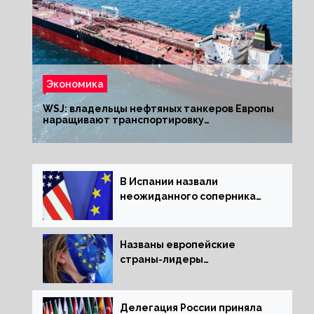
Экономика
WSJ: владельцы нефтяных танкеров Европы
наращивают транспортировку
из РФ до санкций
В Испании назвали
неожиданного соперника
США и Европы
Названы европейские
страны-лидеры
по заморозке российских
активов
Делегация России приняла