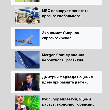
МВФ планирует понизить
прогноз глобального
экономического роста в
следующем отчете
Экономист Смирнов
спрогнозировал
подорожание авиабилетов в
России
Morgan Stanley оценил
вероятность развития
рецессии в ЕС
Дмитрий Медведев оценил
идею приравнять детей
Сталинграда к блокадникам
Рубль укрепляется, а цены
растут: экономист объяснил
влияние падающего доллара