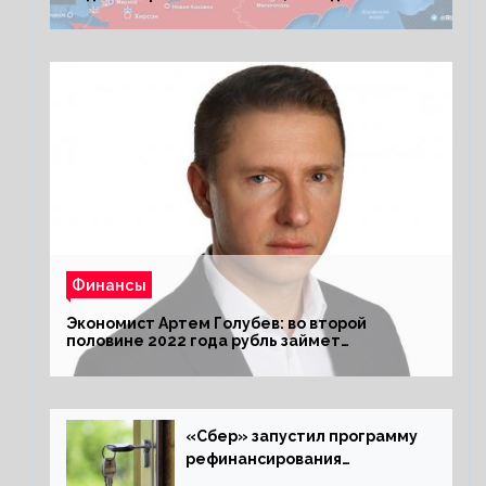
Киеву ультиматум
Финансы
Экономист Артем Голубев: во второй
половине 2022 года рубль займет
комфортный курс
«Сбер» запустил программу
рефинансирования
ипотечных займов