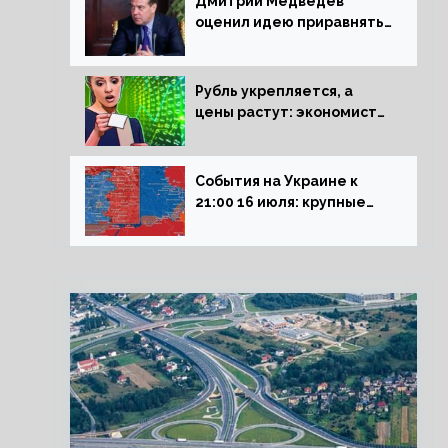
Дмитрий Медведев
оценил идею приравнять
детей Сталинграда к
блокадникам
Рубль укрепляется, а
цены растут: экономист
объяснил влияние
падающего доллара на
рынок РФ
События на Украине к
21:00 16 июля: крупные
потери ВСУ под
Северском, Киев
обстреливает Донбасс из
HIMARS