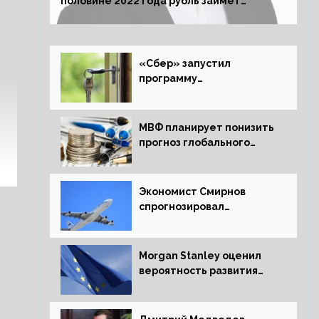
половине 2022 года рубль займет
комфортный курс
«Сбер» запустил
программу
рефинансирования
ипотечных займов
МВФ планирует понизить
прогноз глобального
экономического роста в
следующем отчете
Экономист Смирнов
спрогнозировал
подорожание
авиабилетов в России
Morgan Stanley оценил
вероятность развития
рецессии в ЕС