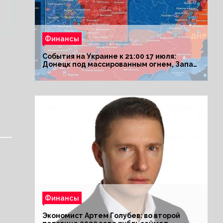
Финансы
События на Украине к 21:00 17 июля:
Донецк под массированным огнем, Запад
поставил Киеву ультиматум
Финансы
Экономист Артем Голубев: во второй