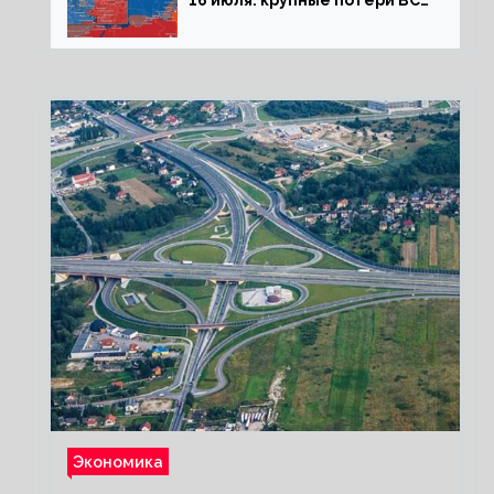
16 июля: крупные потери ВСУ
под Северском, Киев
обстреливает Донбасс из
HIMARS
Экономика