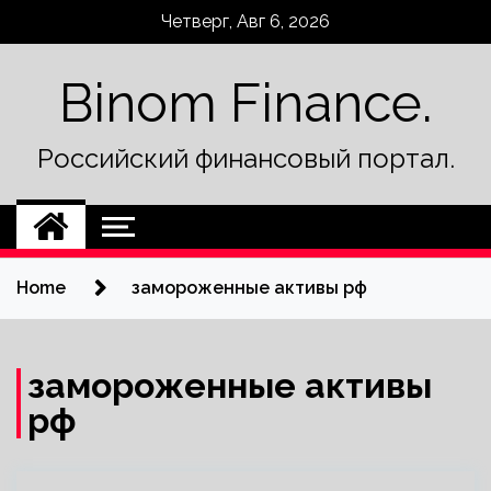
Skip
Четверг, Авг 6, 2026
to
content
Binom Finance.
Российский финансовый портал.
Home
замороженные активы рф
замороженные активы
рф