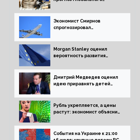
экономического роста в
следующем отчете
Экономист Смирнов
спрогнозировал
подорожание авиабилетов в
России
Morgan Stanley оценил
вероятность развития
рецессии в ЕС
Дмитрий Медведев оценил
идею приравнять детей
Сталинграда к блокадникам
Рубль укрепляется, а цены
растут: экономист объяснил
влияние падающего доллара
на рынок РФ
События на Украине к 21:00