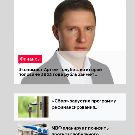
Финансы
Экономист Артем Голубев: во второй
половине 2022 года рубль займет
комфортный курс
«Сбер» запустил программу
рефинансирования
ипотечных займов
МВФ планирует понизить
прогноз глобального