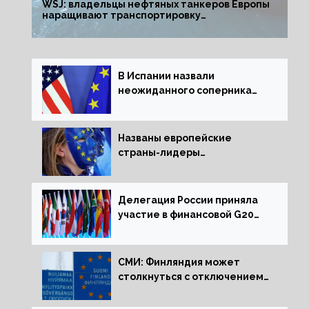
WSJ: владельцы нефтяных танкеров Европы
наращивают транспортировку
из РФ до санкций
В Испании назвали
неожиданного соперника
США и Европы
Названы европейские
страны-лидеры
по заморозке российских
активов
Делегация России приняла
участие в финансовой G20
в составе Минфина и ЦБ
СМИ: Финляндия может
столкнуться с отключением
электроэнергии зимой