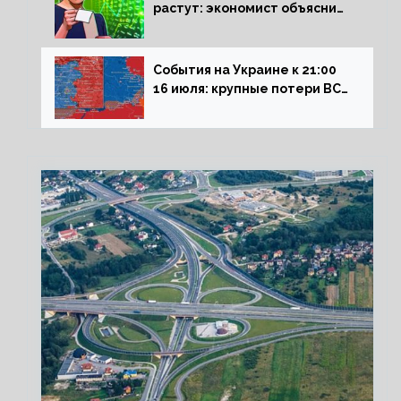
растут: экономист объяснил
влияние падающего доллара
на рынок РФ
События на Украине к 21:00
16 июля: крупные потери ВСУ
под Северском, Киев
обстреливает Донбасс из
HIMARS