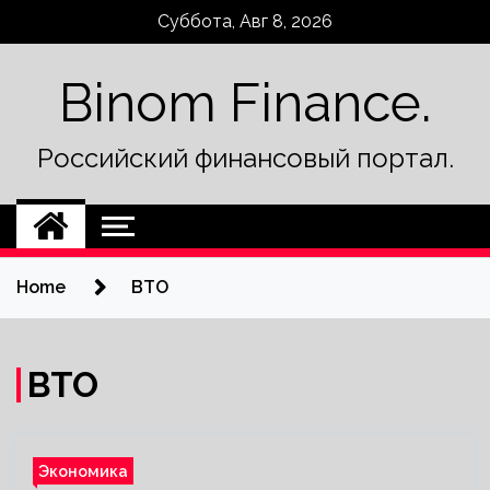
Skip
Суббота, Авг 8, 2026
to
content
Binom Finance.
Российский финансовый портал.
Home
ВТО
ВТО
Экономика