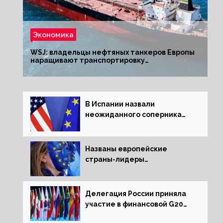
Экономика
WSJ: владельцы нефтяных танкеров Европы
наращивают транспортировку
из РФ до санкций
В Испании назвали
неожиданного соперника
США и Европы
Названы европейские
страны-лидеры
по заморозке российских
активов
Делегация России приняла
участие в финансовой G20
в составе Минфина и ЦБ