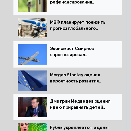
рефинансирования
ипотечных займов
МВФ планирует понизить
прогноз глобального
экономического роста в
следующем отчете
Экономист Смирнов
спрогнозировал
подорожание авиабилетов в
России
Morgan Stanley оценил
вероятность развития
рецессии в ЕС
Дмитрий Медведев оценил
идею приравнять детей
Сталинграда к блокадникам
Рубль укрепляется, а цены