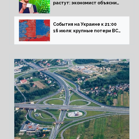
растут: экономист объяснил
влияние падающего доллара
на рынок РФ
События на Украине к 21:00
16 июля: крупные потери ВСУ
под Северском, Киев
обстреливает Донбасс из
HIMARS