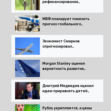
рефинансирования
ипотечных займов
МВФ планирует понизить
прогноз глобального
экономического роста в
следующем отчете
Экономист Смирнов
спрогнозировал
подорожание авиабилетов в
России
Morgan Stanley оценил
вероятность развития
рецессии в ЕС
Дмитрий Медведев оценил
идею приравнять детей
Сталинграда к блокадникам
Рубль укрепляется, а цены