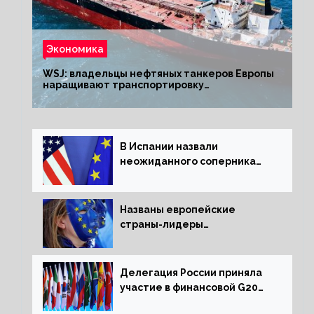
Экономика
WSJ: владельцы нефтяных танкеров Европы
наращивают транспортировку
из РФ до санкций
В Испании назвали
неожиданного соперника
США и Европы
Названы европейские
страны-лидеры
по заморозке российских
активов
Делегация России приняла
участие в финансовой G20
в составе Минфина и ЦБ