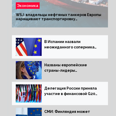
Экономика
WSJ: владельцы нефтяных танкеров Европы
наращивают транспортировку
из РФ до санкций
В Испании назвали
неожиданного соперника
США и Европы
Названы европейские
страны-лидеры
по заморозке российских
активов
Делегация России приняла
участие в финансовой G20
в составе Минфина и ЦБ
СМИ: Финляндия может