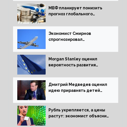
МВФ планирует понизить
прогноз глобального
экономического роста в
следующем отчете
Экономист Смирнов
спрогнозировал
подорожание авиабилетов в
России
Morgan Stanley оценил
вероятность развития
рецессии в ЕС
Дмитрий Медведев оценил
идею приравнять детей
Сталинграда к блокадникам
Рубль укрепляется, а цены
растут: экономист объяснил
влияние падающего доллара