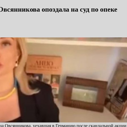
всянникова опоздала на суд по опеке
на Овсянникова, уехавшая в Германию после скандальной акции