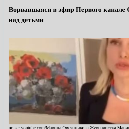
Ворвавшаяся в эфир Первого канале О
над детьми
prt scr youtube.com/Марина Овсянникова Журналистка Мари