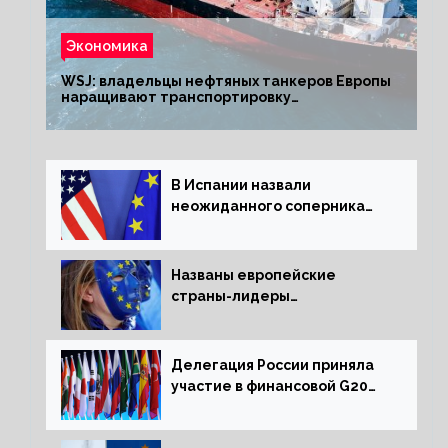
Экономика
WSJ: владельцы нефтяных танкеров Европы
наращивают транспортировку
из РФ до санкций
В Испании назвали
неожиданного соперника
США и Европы
Названы европейские
страны-лидеры
по заморозке российских
активов
Делегация России приняла
участие в финансовой G20
в составе Минфина и ЦБ