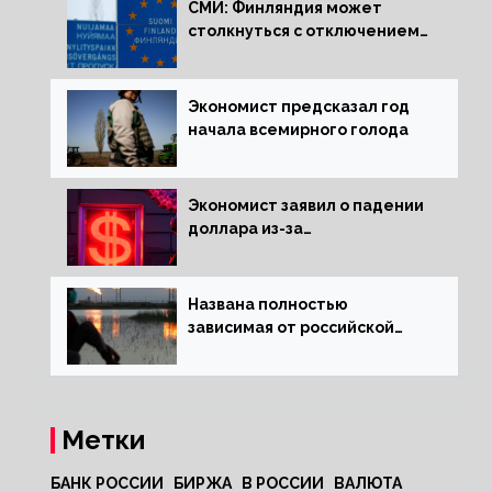
СМИ: Финляндия может
столкнуться с отключением
электроэнергии зимой
Экономист предсказал год
начала всемирного голода
Экономист заявил о падении
доллара из-за
антироссийских санкций
Названа полностью
зависимая от российской
нефти страна
Метки
БАНК РОССИИ
БИРЖА
В РОССИИ
ВАЛЮТА