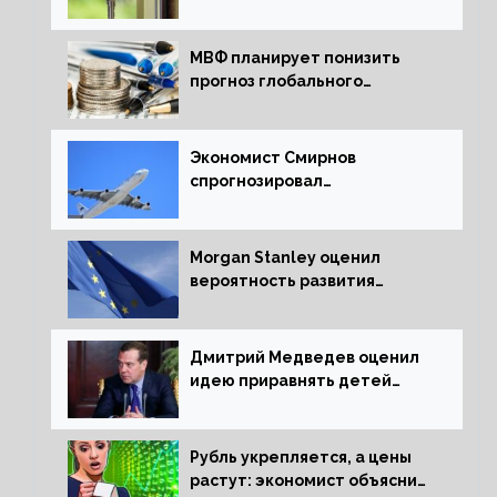
ипотечных займов
МВФ планирует понизить
прогноз глобального
экономического роста в
следующем отчете
Экономист Смирнов
спрогнозировал
подорожание авиабилетов в
России
Morgan Stanley оценил
вероятность развития
рецессии в ЕС
Дмитрий Медведев оценил
идею приравнять детей
Сталинграда к блокадникам
Рубль укрепляется, а цены
растут: экономист объяснил