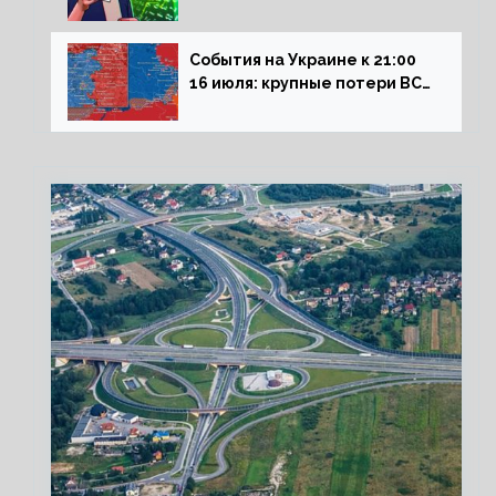
влияние падающего доллара
на рынок РФ
События на Украине к 21:00
16 июля: крупные потери ВСУ
под Северском, Киев
обстреливает Донбасс из
HIMARS