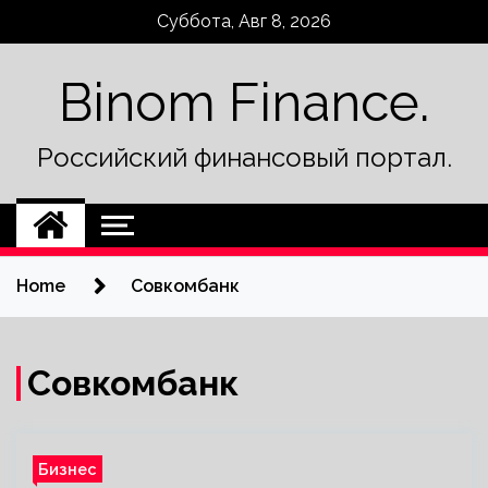
Skip
Суббота, Авг 8, 2026
to
content
Binom Finance.
Российский финансовый портал.
Home
Совкомбанк
Совкомбанк
Бизнес