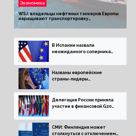
Экономика
WSJ: владельцы нефтяных танкеров Европы
наращивают транспортировку
из РФ до санкций
В Испании назвали
неожиданного соперника
США и Европы
Названы европейские
страны-лидеры
по заморозке российских
активов
Делегация России приняла
участие в финансовой G20
в составе Минфина и ЦБ
СМИ: Финляндия может
столкнуться с отключением