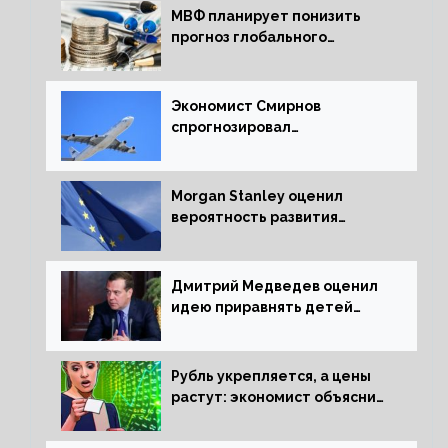
МВФ планирует понизить
прогноз глобального
экономического роста в
следующем отчете
Экономист Смирнов
спрогнозировал
подорожание авиабилетов в
России
Morgan Stanley оценил
вероятность развития
рецессии в ЕС
Дмитрий Медведев оценил
идею приравнять детей
Сталинграда к блокадникам
Рубль укрепляется, а цены
растут: экономист объяснил
влияние падающего доллара
на рынок РФ