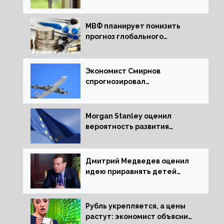
ипотечных займов
МВФ планирует понизить
прогноз глобального
экономического роста в
следующем отчете
Экономист Смирнов
спрогнозировал
подорожание авиабилетов в
России
Morgan Stanley оценил
вероятность развития
рецессии в ЕС
Дмитрий Медведев оценил
идею приравнять детей
Сталинграда к блокадникам
Рубль укрепляется, а цены
растут: экономист объяснил