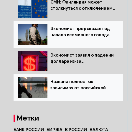
СМИ: Финляндия может
столкнуться с отключением
электроэнергии зимой
Экономист предсказал год
начала всемирного голода
Экономист заявил о падении
доллара из-за
антироссийских санкций
Названа полностью
зависимая от российской
нефти страна
Метки
БАНК РОССИИ
БИРЖА
В РОССИИ
ВАЛЮТА