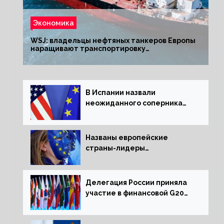
Экономика
WSJ: владельцы нефтяных танкеров Европы
наращивают транспортировку
из РФ до санкций
В Испании назвали
неожиданного соперника
США и Европы
Названы европейские
страны-лидеры
по заморозке российских
активов
Делегация России приняла
участие в финансовой G20
в составе Минфина и ЦБ