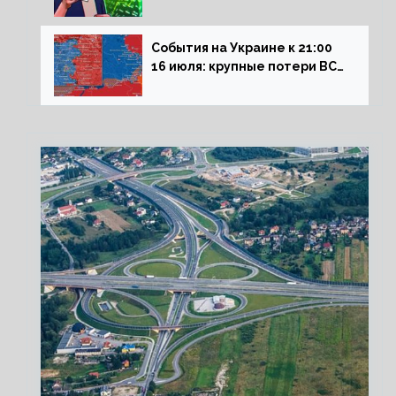
влияние падающего доллара
на рынок РФ
События на Украине к 21:00
16 июля: крупные потери ВСУ
под Северском, Киев
обстреливает Донбасс из
HIMARS