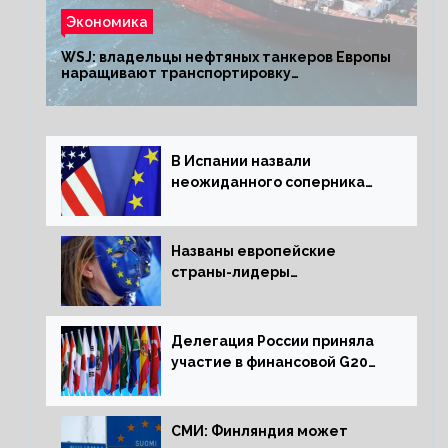
Экономика
WSJ: владельцы нефтяных танкеров Европы
наращивают транспортировку
из РФ до санкций
В Испании назвали
неожиданного соперника
США и Европы
Названы европейские
страны-лидеры
по заморозке российских
активов
Делегация России приняла
участие в финансовой G20
в составе Минфина и ЦБ
СМИ: Финляндия может