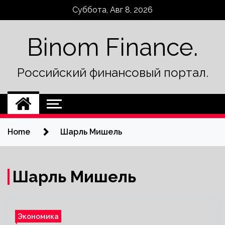
Skip
Суббота, Авг 8, 2026
to
content
Binom Finance.
Российский финансовый портал.
Home
Шарль Мишель
Шарль Мишель
Экономика