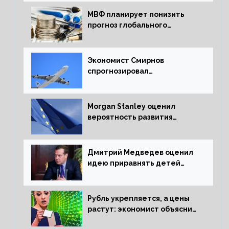
МВФ планирует понизить
прогноз глобального
экономического роста в
следующем отчете
Экономист Смирнов
спрогнозировал
подорожание авиабилетов в
России
Morgan Stanley оценил
вероятность развития
рецессии в ЕС
Дмитрий Медведев оценил
идею приравнять детей
Сталинграда к блокадникам
Рубль укрепляется, а цены
растут: экономист объяснил
влияние падающего доллара