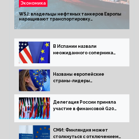
Экономика
WSJ: владельцы нефтяных танкеров Европы
наращивают транспортировку
из РФ до санкций
В Испании назвали
неожиданного соперника
США и Европы
Названы европейские
страны-лидеры
по заморозке российских
активов
Делегация России приняла
участие в финансовой G20
в составе Минфина и ЦБ
СМИ: Финляндия может
столкнуться с отключением