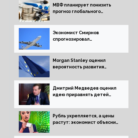
МВФ планирует понизить
прогноз глобального
экономического роста в
следующем отчете
Экономист Смирнов
спрогнозировал
подорожание авиабилетов в
России
Morgan Stanley оценил
вероятность развития
рецессии в ЕС
Дмитрий Медведев оценил
идею приравнять детей
Сталинграда к блокадникам
Рубль укрепляется, а цены
растут: экономист объяснил
влияние падающего доллара
на рынок РФ