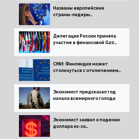
Названы европейские
страны-лидеры
по заморозке российских
активов
Делегация России приняла
участие в финансовой G20
в составе Минфина и ЦБ
СМИ: Финляндия может
столкнуться с отключением
электроэнергии зимой
Экономист предсказал год
начала всемирного голода
Экономист заявил о падении
доллара из-за
антироссийских санкций