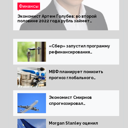
Финансы
Экономист Артем Голубев: во второй
половине 2022 года рубль займет
комфортный курс
«Сбер» запустил программу
рефинансирования
ипотечных займов
МВФ планирует понизить
прогноз глобального
экономического роста в
следующем отчете
Экономист Смирнов
спрогнозировал
подорожание авиабилетов в
России
Morgan Stanley оценил