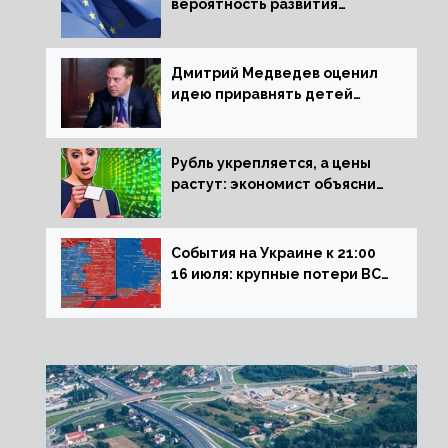
вероятность развития
рецессии в ЕС
Дмитрий Медведев оценил
идею приравнять детей
Сталинграда к блокадникам
Рубль укрепляется, а цены
растут: экономист объяснил
влияние падающего доллара
на рынок РФ
События на Украине к 21:00
16 июля: крупные потери ВСУ
под Северском, Киев
обстреливает Донбасс из
HIMARS