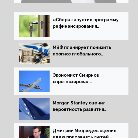
«Сбер» запустил программу
рефинансирования
ипотечных займов
МВФ планирует понизить
прогноз глобального
экономического роста в
следующем отчете
Экономист Смирнов
спрогнозировал
подорожание авиабилетов в
России
Morgan Stanley оценил
вероятность развития
рецессии в ЕС
Дмитрий Медведев оценил
идею приравнять детей