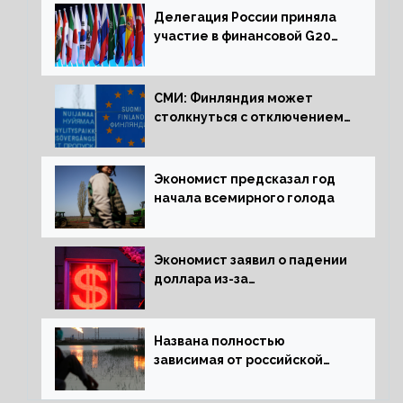
Делегация России приняла
участие в финансовой G20
в составе Минфина и ЦБ
СМИ: Финляндия может
столкнуться с отключением
электроэнергии зимой
Экономист предсказал год
начала всемирного голода
Экономист заявил о падении
доллара из-за
антироссийских санкций
Названа полностью
зависимая от российской
нефти страна