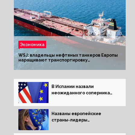
Экономика
WSJ: владельцы нефтяных танкеров Европы
наращивают транспортировку
из РФ до санкций
В Испании назвали
неожиданного соперника
США и Европы
Названы европейские
страны-лидеры
по заморозке российских
активов