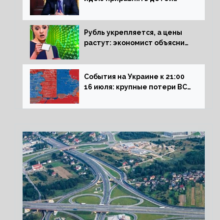
Сталинграда к блокадникам
Рубль укрепляется, а цены
растут: экономист объяснил
влияние падающего доллара
на рынок РФ
События на Украине к 21:00
16 июля: крупные потери ВСУ
под Северском, Киев
обстреливает Донбасс из
HIMARS