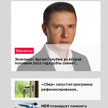
Финансы
Экономист Артем Голубев: во второй
половине 2022 года рубль займет
комфортный курс
«Сбер» запустил программу
рефинансирования
ипотечных займов
МВФ планирует понизить