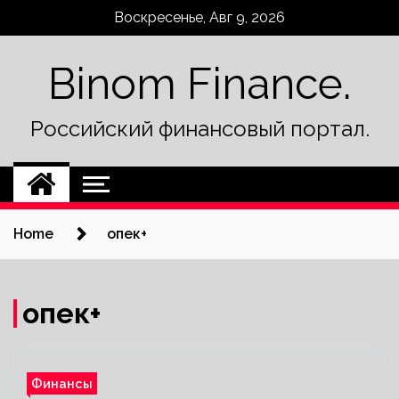
Skip
Воскресенье, Авг 9, 2026
to
content
Binom Finance.
Российский финансовый портал.
Home
опек+
опек+
Финансы