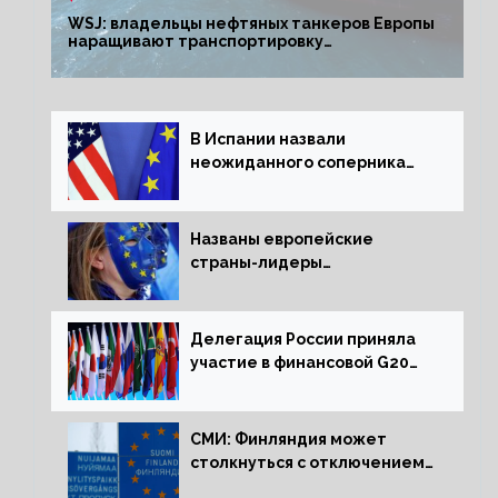
WSJ: владельцы нефтяных танкеров Европы
наращивают транспортировку
из РФ до санкций
В Испании назвали
неожиданного соперника
США и Европы
Названы европейские
страны-лидеры
по заморозке российских
активов
Делегация России приняла
участие в финансовой G20
в составе Минфина и ЦБ
СМИ: Финляндия может
столкнуться с отключением
электроэнергии зимой