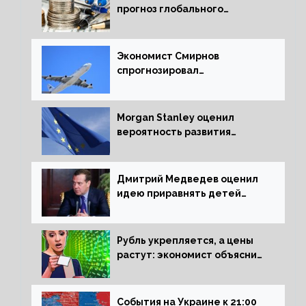
прогноз глобального
экономического роста в
следующем отчете
Экономист Смирнов
спрогнозировал
подорожание авиабилетов в
России
Morgan Stanley оценил
вероятность развития
рецессии в ЕС
Дмитрий Медведев оценил
идею приравнять детей
Сталинграда к блокадникам
Рубль укрепляется, а цены
растут: экономист объяснил
влияние падающего доллара
на рынок РФ
События на Украине к 21:00