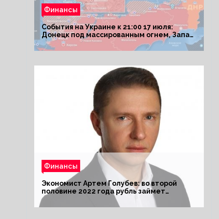
Финансы
События на Украине к 21:00 17 июля:
Донецк под массированным огнем, Запад
поставил Киеву ультиматум
Финансы
Экономист Артем Голубев: во второй
половине 2022 года рубль займет
комфортный курс