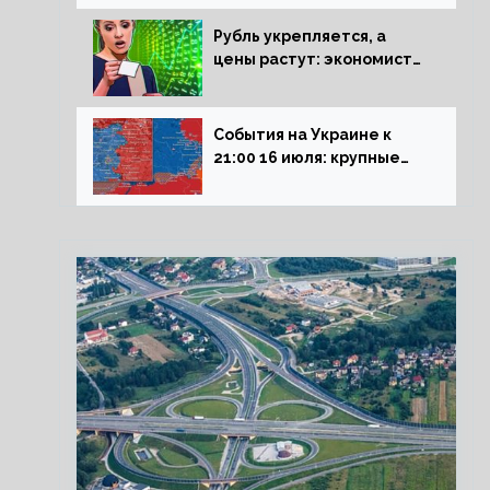
блокадникам
Рубль укрепляется, а
цены растут: экономист
объяснил влияние
падающего доллара на
рынок РФ
События на Украине к
21:00 16 июля: крупные
потери ВСУ под
Северском, Киев
обстреливает Донбасс из
HIMARS