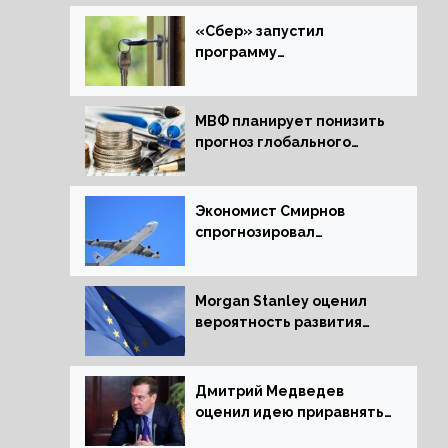
«Сбер» запустил
программу
рефинансирования
ипотечных займов
МВФ планирует понизить
прогноз глобального
экономического роста в
следующем отчете
Экономист Смирнов
спрогнозировал
подорожание
авиабилетов в России
Morgan Stanley оценил
вероятность развития
рецессии в ЕС
Дмитрий Медведев
оценил идею приравнять
детей Сталинграда к