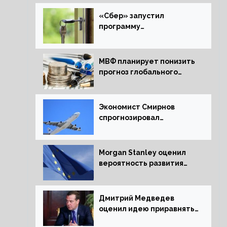
«Сбер» запустил
программу
рефинансирования
ипотечных займов
МВФ планирует понизить
прогноз глобального
экономического роста в
следующем отчете
Экономист Смирнов
спрогнозировал
подорожание
авиабилетов в России
Morgan Stanley оценил
вероятность развития
рецессии в ЕС
Дмитрий Медведев
оценил идею приравнять
детей Сталинграда к