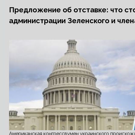
Предложение об отставке: что ст
администрации Зеленского и чле
Американская конгрессвумен украинского происхожд