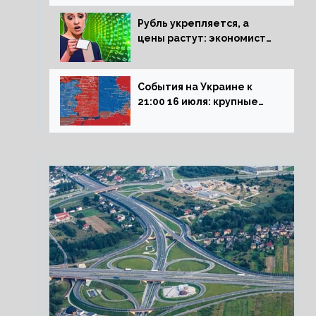
блокадникам
Рубль укрепляется, а
цены растут: экономист
объяснил влияние
падающего доллара на
рынок РФ
События на Украине к
21:00 16 июля: крупные
потери ВСУ под
Северском, Киев
обстреливает Донбасс из
HIMARS