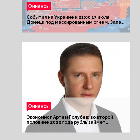
Финансы
События на Украине к 21:00 17 июля:
Донецк под массированным огнем, Запад
поставил Киеву ультиматум
Финансы
Экономист Артем Голубев: во второй
половине 2022 года рубль займет
комфортный курс