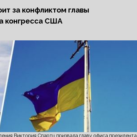
оит за конфликтом главы
на конгресса США
ения Виктория Спартц призвала главу офиса президента