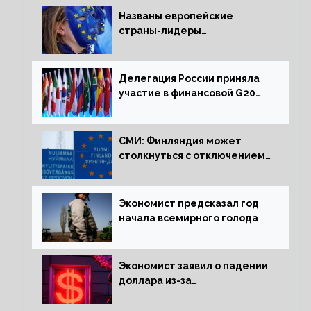
Названы европейские
страны-лидеры
по заморозке российских
активов
Делегация России приняла
участие в финансовой G20
в составе Минфина и ЦБ
СМИ: Финляндия может
столкнуться с отключением
электроэнергии зимой
Экономист предсказал год
начала всемирного голода
Экономист заявил о падении
доллара из-за
антироссийских санкций