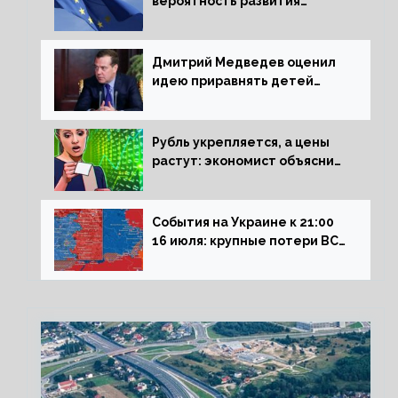
вероятность развития
рецессии в ЕС
Дмитрий Медведев оценил
идею приравнять детей
Сталинграда к блокадникам
Рубль укрепляется, а цены
растут: экономист объяснил
влияние падающего доллара
на рынок РФ
События на Украине к 21:00
16 июля: крупные потери ВСУ
под Северском, Киев
обстреливает Донбасс из
HIMARS