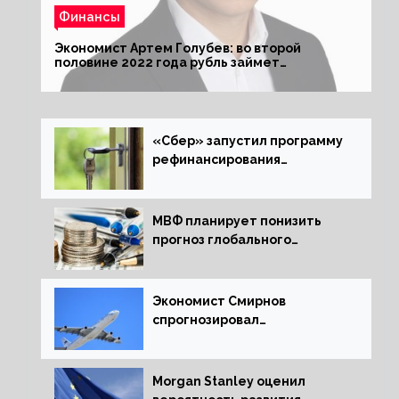
Финансы
Экономист Артем Голубев: во второй
половине 2022 года рубль займет
комфортный курс
«Сбер» запустил программу
рефинансирования
ипотечных займов
МВФ планирует понизить
прогноз глобального
экономического роста в
следующем отчете
Экономист Смирнов
спрогнозировал
подорожание авиабилетов в
России
Morgan Stanley оценил