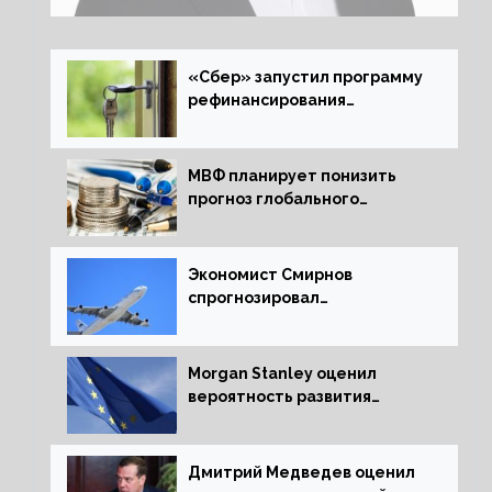
«Сбер» запустил программу
рефинансирования
ипотечных займов
МВФ планирует понизить
прогноз глобального
экономического роста в
следующем отчете
Экономист Смирнов
спрогнозировал
подорожание авиабилетов в
России
Morgan Stanley оценил
вероятность развития
рецессии в ЕС
Дмитрий Медведев оценил