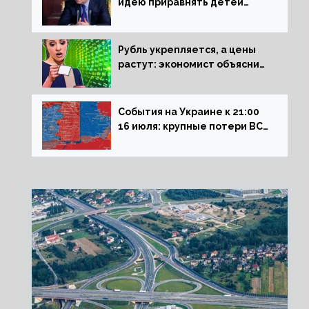
идею приравнять детей
Сталинграда к блокадникам
Рубль укрепляется, а цены
растут: экономист объяснил
влияние падающего доллара
на рынок РФ
События на Украине к 21:00
16 июля: крупные потери ВСУ
под Северском, Киев
обстреливает Донбасс из
HIMARS