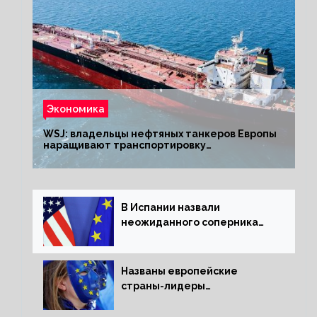
Экономика
WSJ: владельцы нефтяных танкеров Европы
наращивают транспортировку
из РФ до санкций
В Испании назвали
неожиданного соперника
США и Европы
Названы европейские
страны-лидеры
по заморозке российских
активов