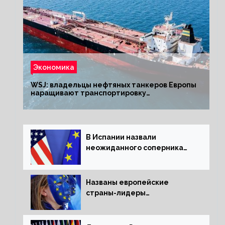
Экономика
WSJ: владельцы нефтяных танкеров Европы
наращивают транспортировку
из РФ до санкций
В Испании назвали
неожиданного соперника
США и Европы
Названы европейские
страны-лидеры
по заморозке российских
активов