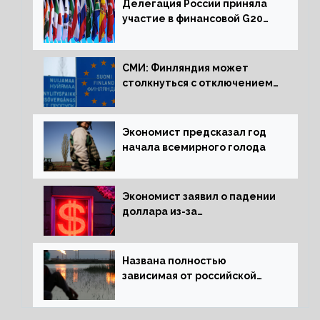
Делегация России приняла
участие в финансовой G20
в составе Минфина и ЦБ
СМИ: Финляндия может
столкнуться с отключением
электроэнергии зимой
Экономист предсказал год
начала всемирного голода
Экономист заявил о падении
доллара из-за
антироссийских санкций
Названа полностью
зависимая от российской
нефти страна