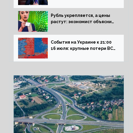
Сталинграда к блокадникам
Рубль укрепляется, а цены
растут: экономист объяснил
влияние падающего доллара
на рынок РФ
События на Украине к 21:00
16 июля: крупные потери ВСУ
под Северском, Киев
обстреливает Донбасс из
HIMARS