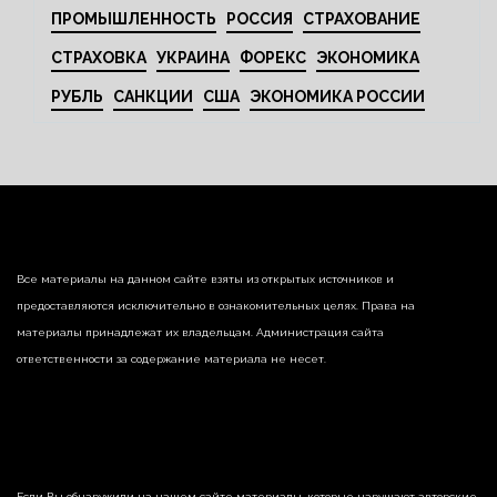
ПРОМЫШЛЕННОСТЬ
РОССИЯ
СТРАХОВАНИЕ
СТРАХОВКА
УКРАИНА
ФОРЕКС
ЭКОНОМИКА
РУБЛЬ
САНКЦИИ
США
ЭКОНОМИКА РОССИИ
Все материалы на данном сайте взяты из открытых источников и
предоставляются исключительно в ознакомительных целях. Права на
материалы принадлежат их владельцам. Администрация сайта
ответственности за содержание материала не несет.
Если Вы обнаружили на нашем сайте материалы, которые нарушают авторские