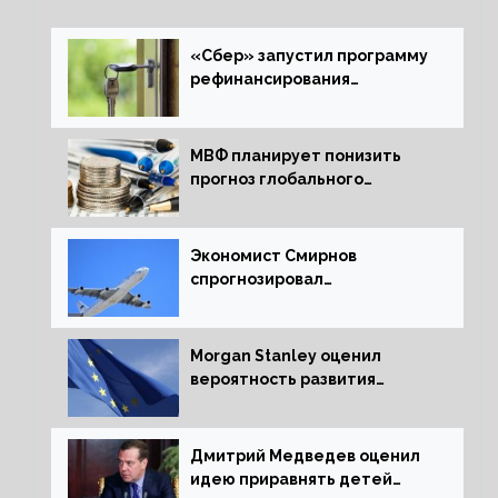
«Сбер» запустил программу
рефинансирования
ипотечных займов
МВФ планирует понизить
прогноз глобального
экономического роста в
следующем отчете
Экономист Смирнов
спрогнозировал
подорожание авиабилетов в
России
Morgan Stanley оценил
вероятность развития
рецессии в ЕС
Дмитрий Медведев оценил
идею приравнять детей