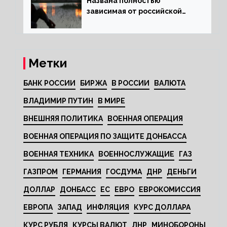
Названа полностью
зависимая от российской
нефти страна
Метки
БАНК РОССИИ
БИРЖА
В РОССИИ
ВАЛЮТА
ВЛАДИМИР ПУТИН
В МИРЕ
ВНЕШНЯЯ ПОЛИТИКА
ВОЕННАЯ ОПЕРАЦИЯ
ВОЕННАЯ ОПЕРАЦИЯ ПО ЗАЩИТЕ ДОНБАССА
ВОЕННАЯ ТЕХНИКА
ВОЕННОСЛУЖАЩИЕ
ГАЗ
ГАЗПРОМ
ГЕРМАНИЯ
ГОСДУМА
ДНР
ДЕНЬГИ
ДОЛЛАР
ДОНБАСС
ЕС
ЕВРО
ЕВРОКОМИССИЯ
ЕВРОПА
ЗАПАД
ИНФЛЯЦИЯ
КУРС ДОЛЛАРА
КУРС РУБЛЯ
КУРСЫ ВАЛЮТ
ЛНР
МИНОБОРОНЫ