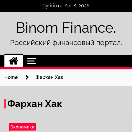
Skip
Суббота, Авг 8, 2026
to
content
Binom Finance.
Российский финансовый портал.
Home
Фархан Хак
Фархан Хак
Экономика