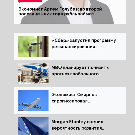
Экономист Артем Голубев: во второй
половине 2022 года рубль займет
комфортный курс
«Сбер» запустил программу
рефинансирования
ипотечных займов
МВФ планирует понизить
прогноз глобального
экономического роста в
следующем отчете
Экономист Смирнов
спрогнозировал
подорожание авиабилетов в
России
Morgan Stanley оценил
вероятность развития
рецессии в ЕС