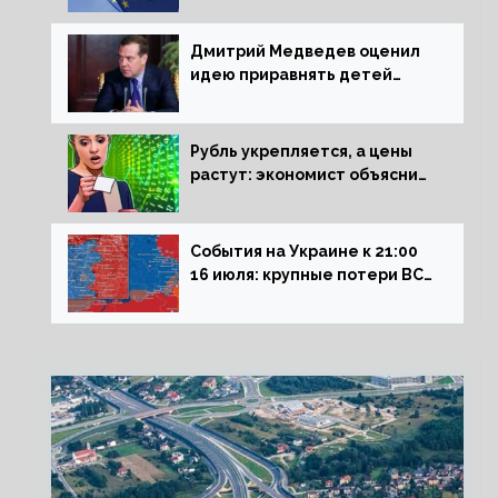
Дмитрий Медведев оценил
идею приравнять детей
Сталинграда к блокадникам
Рубль укрепляется, а цены
растут: экономист объяснил
влияние падающего доллара
на рынок РФ
События на Украине к 21:00
16 июля: крупные потери ВСУ
под Северском, Киев
обстреливает Донбасс из
HIMARS