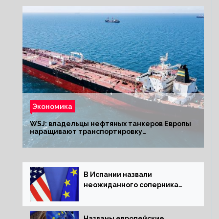
Экономика
WSJ: владельцы нефтяных танкеров Европы
наращивают транспортировку
из РФ до санкций
В Испании назвали
неожиданного соперника
США и Европы
Названы европейские