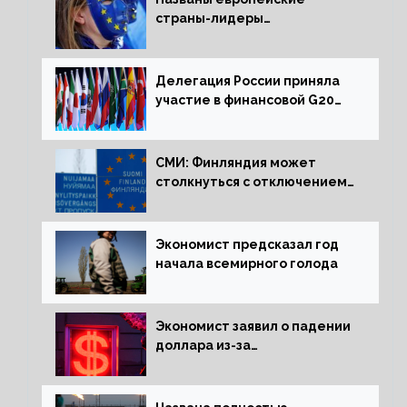
страны-лидеры
по заморозке российских
активов
Делегация России приняла
участие в финансовой G20
в составе Минфина и ЦБ
СМИ: Финляндия может
столкнуться с отключением
электроэнергии зимой
Экономист предсказал год
начала всемирного голода
Экономист заявил о падении
доллара из-за
антироссийских санкций