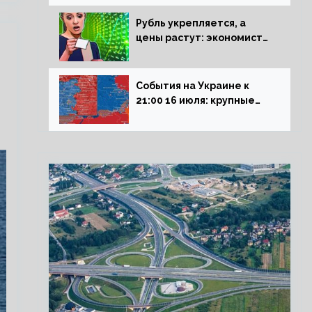
блокадникам
Рубль укрепляется, а
цены растут: экономист
объяснил влияние
падающего доллара на
рынок РФ
События на Украине к
21:00 16 июля: крупные
потери ВСУ под
Северском, Киев
обстреливает Донбасс из
HIMARS