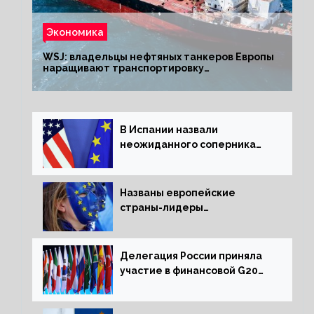
Экономика
WSJ: владельцы нефтяных танкеров Европы
наращивают транспортировку
из РФ до санкций
В Испании назвали
неожиданного соперника
США и Европы
Названы европейские
страны-лидеры
по заморозке российских
активов
Делегация России приняла
участие в финансовой G20
в составе Минфина и ЦБ