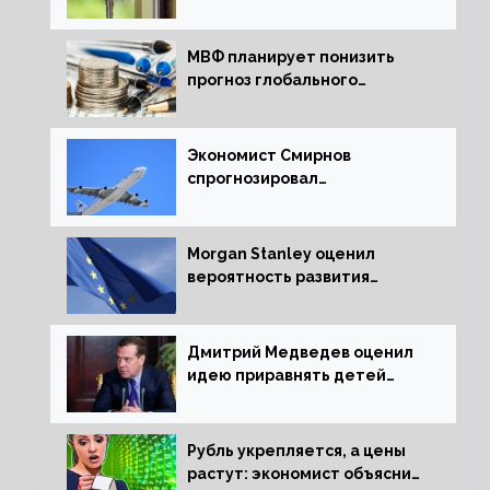
ипотечных займов
МВФ планирует понизить
прогноз глобального
экономического роста в
следующем отчете
Экономист Смирнов
спрогнозировал
подорожание авиабилетов в
России
Morgan Stanley оценил
вероятность развития
рецессии в ЕС
Дмитрий Медведев оценил
идею приравнять детей
Сталинграда к блокадникам
Рубль укрепляется, а цены
растут: экономист объяснил