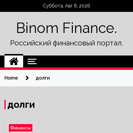
Skip
Суббота, Авг 8, 2026
to
content
Binom Finance.
Российский финансовый портал.
Home
долги
долги
Финансы