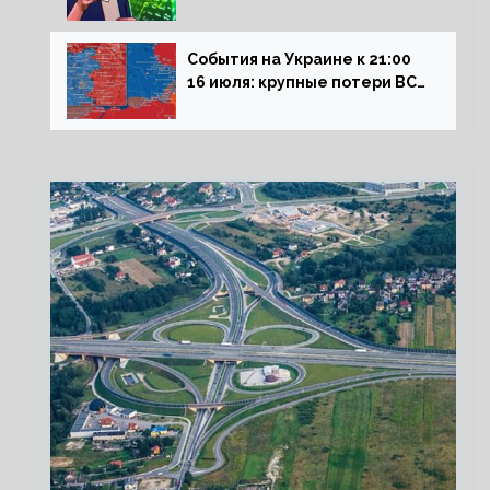
влияние падающего доллара
на рынок РФ
События на Украине к 21:00
16 июля: крупные потери ВСУ
под Северском, Киев
обстреливает Донбасс из
HIMARS