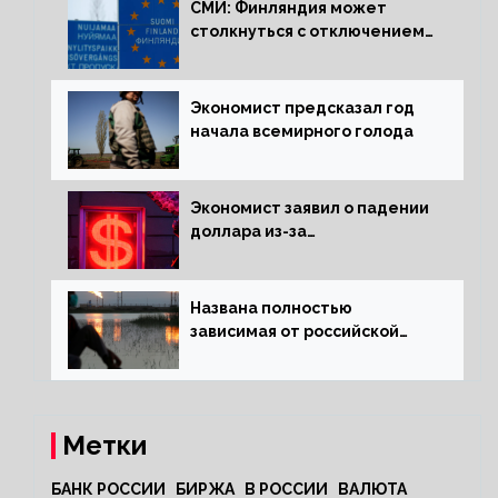
СМИ: Финляндия может
столкнуться с отключением
электроэнергии зимой
Экономист предсказал год
начала всемирного голода
Экономист заявил о падении
доллара из-за
антироссийских санкций
Названа полностью
зависимая от российской
нефти страна
Метки
БАНК РОССИИ
БИРЖА
В РОССИИ
ВАЛЮТА