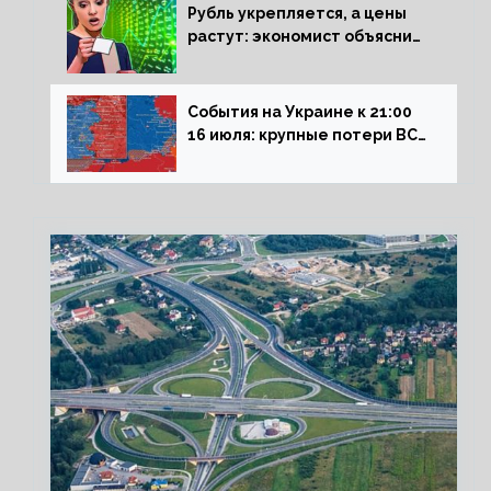
Рубль укрепляется, а цены
растут: экономист объяснил
влияние падающего доллара
на рынок РФ
События на Украине к 21:00
16 июля: крупные потери ВСУ
под Северском, Киев
обстреливает Донбасс из
HIMARS