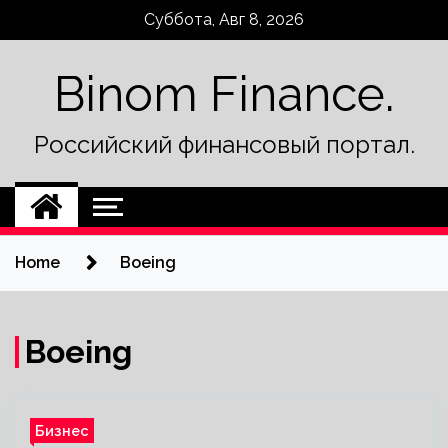
Skip
Суббота, Авг 8, 2026
to
content
Binom Finance.
Российский финансовый портал.
Home
Boeing
Boeing
Бизнес