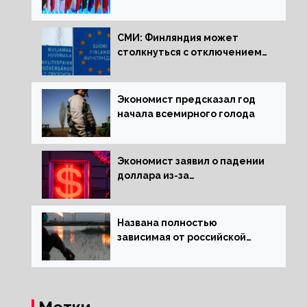
в составе Минфина и ЦБ
СМИ: Финляндия может
столкнуться с отключением
электроэнергии зимой
Экономист предсказал год
начала всемирного голода
Экономист заявил о падении
доллара из-за
антироссийских санкций
Названа полностью
зависимая от российской
нефти страна