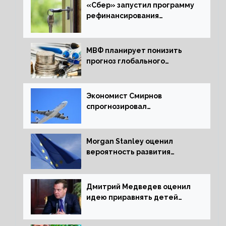
«Сбер» запустил программу
рефинансирования
ипотечных займов
МВФ планирует понизить
прогноз глобального
экономического роста в
следующем отчете
Экономист Смирнов
спрогнозировал
подорожание авиабилетов в
России
Morgan Stanley оценил
вероятность развития
рецессии в ЕС
Дмитрий Медведев оценил
идею приравнять детей
Сталинграда к блокадникам