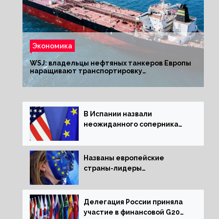
Экономика
WSJ: владельцы нефтяных танкеров Европы
наращивают транспортировку
из РФ до санкций
В Испании назвали
неожиданного соперника
США и Европы
Названы европейские
страны-лидеры
по заморозке российских
активов
Делегация России приняла
участие в финансовой G20