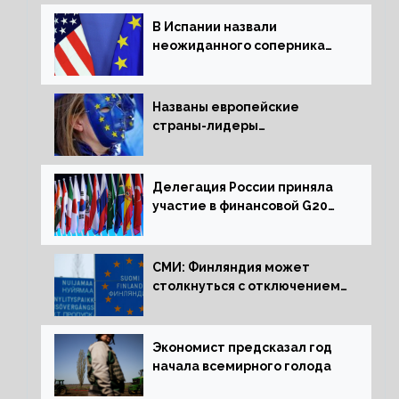
В Испании назвали
неожиданного соперника
США и Европы
Названы европейские
страны-лидеры
по заморозке российских
активов
Делегация России приняла
участие в финансовой G20
в составе Минфина и ЦБ
СМИ: Финляндия может
столкнуться с отключением
электроэнергии зимой
Экономист предсказал год
начала всемирного голода