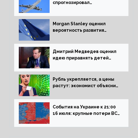
спрогнозировал
подорожание авиабилетов в
России
Morgan Stanley оценил
вероятность развития
рецессии в ЕС
Дмитрий Медведев оценил
идею приравнять детей
Сталинграда к блокадникам
Рубль укрепляется, а цены
растут: экономист объяснил
влияние падающего доллара
на рынок РФ
События на Украине к 21:00
16 июля: крупные потери ВСУ
под Северском, Киев
обстреливает Донбасс из
HIMARS