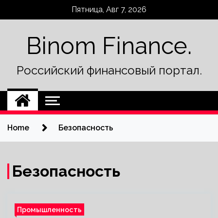
Skip
Пятница, Авг 7, 2026
to
content
Binom Finance.
Российский финансовый портал.
Home
Безопасность
Безопасность
Промышленность