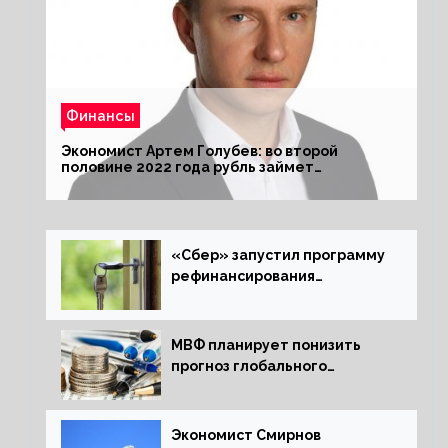
Финансы
Экономист Артем Голубев: во второй
половине 2022 года рубль займет
комфортный курс
«Сбер» запустил программу
рефинансирования
ипотечных займов
МВФ планирует понизить
прогноз глобального
экономического роста в
следующем отчете
Экономист Смирнов