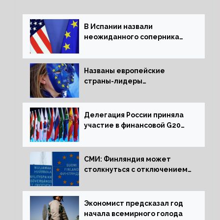
В Испании назвали
неожиданного соперника
США и Европы
Названы европейские
страны-лидеры
по заморозке российских
активов
Делегация России приняла
участие в финансовой G20
в составе Минфина и ЦБ
СМИ: Финляндия может
столкнуться с отключением
электроэнергии зимой
Экономист предсказал год
начала всемирного голода