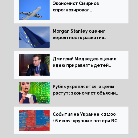
Экономист Смирнов
спрогнозировал
подорожание авиабилетов в
России
Morgan Stanley оценил
вероятность развития
рецессии в ЕС
Дмитрий Медведев оценил
идею приравнять детей
Сталинграда к блокадникам
Рубль укрепляется, а цены
растут: экономист объяснил
влияние падающего доллара
на рынок РФ
События на Украине к 21:00
16 июля: крупные потери ВСУ
под Северском, Киев
обстреливает Донбасс из