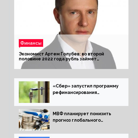
Финансы
Экономист Артем Голубев: во второй
половине 2022 года рубль займет
комфортный курс
«Сбер» запустил программу
рефинансирования
ипотечных займов
МВФ планирует понизить
прогноз глобального
экономического роста в
следующем отчете