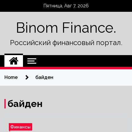
Skip
Пятница, Авг 7, 2026
to
content
Binom Finance.
Российский финансовый портал.
Home
байден
байден
Финансы