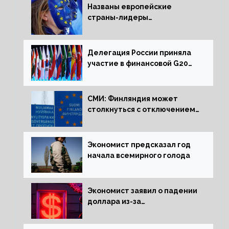
Названы европейские
страны-лидеры
по заморозке российских
активов
Делегация России приняла
участие в финансовой G20
в составе Минфина и ЦБ
СМИ: Финляндия может
столкнуться с отключением
электроэнергии зимой
Экономист предсказал год
начала всемирного голода
Экономист заявил о падении
доллара из-за
антироссийских санкций