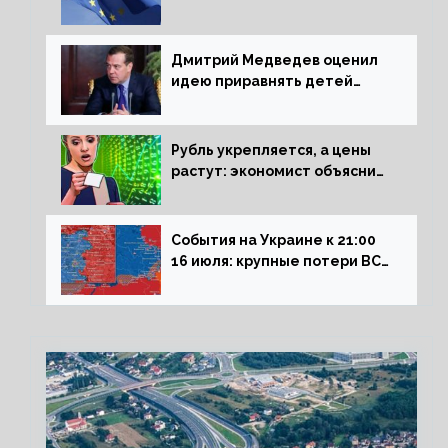
рецессии в ЕС
Дмитрий Медведев оценил
идею приравнять детей
Сталинграда к блокадникам
Рубль укрепляется, а цены
растут: экономист объяснил
влияние падающего доллара
на рынок РФ
События на Украине к 21:00
16 июля: крупные потери ВСУ
под Северском, Киев
обстреливает Донбасс из
HIMARS