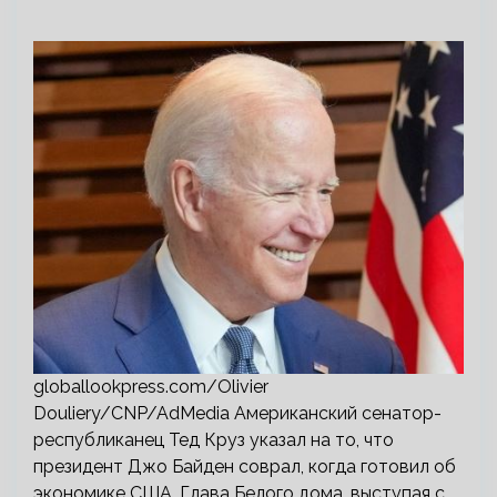
globallookpress.com/Olivier
Douliery/CNP/AdMedia Американский сенатор-
республиканец Тед Круз указал на то, что
президент Джо Байден соврал, когда готовил об
экономике США. Глава Белого дома, выступая с