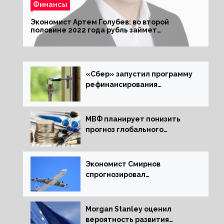
Финансы
Экономист Артем Голубев: во второй
половине 2022 года рубль займет
комфортный курс
«Сбер» запустил программу
рефинансирования
ипотечных займов
МВФ планирует понизить
прогноз глобального
экономического роста в
следующем отчете
Экономист Смирнов
спрогнозировал
подорожание авиабилетов в
России
Morgan Stanley оценил
вероятность развития