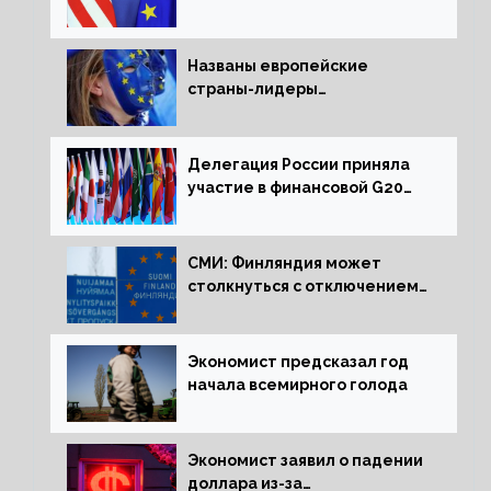
США и Европы
Названы европейские
страны-лидеры
по заморозке российских
активов
Делегация России приняла
участие в финансовой G20
в составе Минфина и ЦБ
СМИ: Финляндия может
столкнуться с отключением
электроэнергии зимой
Экономист предсказал год
начала всемирного голода
Экономист заявил о падении
доллара из-за