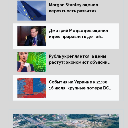
Morgan Stanley оценил
вероятность развития
рецессии в ЕС
Дмитрий Медведев оценил
идею приравнять детей
Сталинграда к блокадникам
Рубль укрепляется, а цены
растут: экономист объяснил
влияние падающего доллара
на рынок РФ
События на Украине к 21:00
16 июля: крупные потери ВСУ
под Северском, Киев
обстреливает Донбасс из
HIMARS