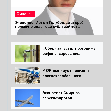
Финансы
Экономист Артем Голубев: во второй
половине 2022 года рубль займет
комфортный курс
«Сбер» запустил программу
рефинансирования
ипотечных займов
МВФ планирует понизить
прогноз глобального
экономического роста в
следующем отчете
Экономист Смирнов
спрогнозировал
подорожание авиабилетов в
России