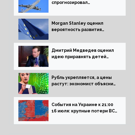
спрогнозировал
подорожание авиабилетов в
России
Morgan Stanley оценил
вероятность развития
рецессии в ЕС
Дмитрий Медведев оценил
идею приравнять детей
Сталинграда к блокадникам
Рубль укрепляется, а цены
растут: экономист объяснил
влияние падающего доллара
на рынок РФ
События на Украине к 21:00
16 июля: крупные потери ВСУ
под Северском, Киев
обстреливает Донбасс из
HIMARS