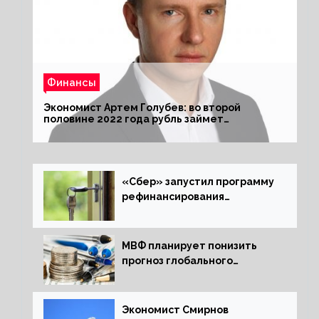
Финансы
Экономист Артем Голубев: во второй
половине 2022 года рубль займет
комфортный курс
«Сбер» запустил программу
рефинансирования
ипотечных займов
МВФ планирует понизить
прогноз глобального
экономического роста в
следующем отчете
Экономист Смирнов