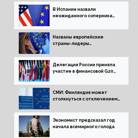
В Испании назвали
неожиданного соперника
США и Европы
Названы европейские
страны-лидеры
по заморозке российских
активов
Делегация России приняла
участие в финансовой G20
в составе Минфина и ЦБ
СМИ: Финляндия может
столкнуться с отключением
электроэнергии зимой
Экономист предсказал год
начала всемирного голода