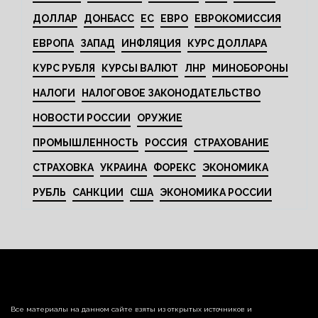
ДОЛЛАР
ДОНБАСС
ЕС
ЕВРО
ЕВРОКОМИССИЯ
ЕВРОПА
ЗАПАД
ИНФЛЯЦИЯ
КУРС ДОЛЛАРА
КУРС РУБЛЯ
КУРСЫ ВАЛЮТ
ЛНР
МИНОБОРОНЫ
НАЛОГИ
НАЛОГОВОЕ ЗАКОНОДАТЕЛЬСТВО
НОВОСТИ РОССИИ
ОРУЖИЕ
ПРОМЫШЛЕННОСТЬ
РОССИЯ
СТРАХОВАНИЕ
СТРАХОВКА
УКРАИНА
ФОРЕКС
ЭКОНОМИКА
РУБЛЬ
САНКЦИИ
США
ЭКОНОМИКА РОССИИ
Все материалы на данном сайте взяты из открытых источников и