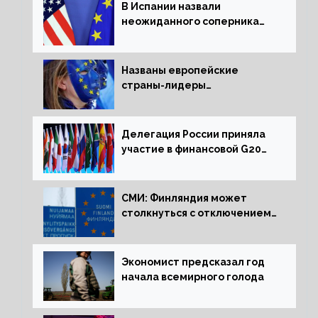
В Испании назвали
неожиданного соперника
США и Европы
Названы европейские
страны-лидеры
по заморозке российских
активов
Делегация России приняла
участие в финансовой G20
в составе Минфина и ЦБ
СМИ: Финляндия может
столкнуться с отключением
электроэнергии зимой
Экономист предсказал год
начала всемирного голода