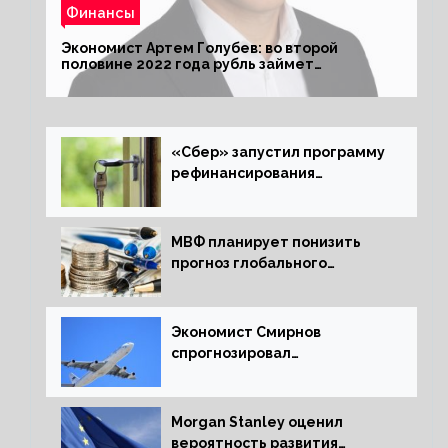
Финансы
Экономист Артем Голубев: во второй
половине 2022 года рубль займет
комфортный курс
«Сбер» запустил программу
рефинансирования
ипотечных займов
МВФ планирует понизить
прогноз глобального
экономического роста в
следующем отчете
Экономист Смирнов
спрогнозировал
подорожание авиабилетов в
России
Morgan Stanley оценил
вероятность развития