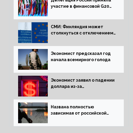
участие в финансовой G20
в составе Минфина и ЦБ
СМИ: Финляндия может
столкнуться с отключением
электроэнергии зимой
Экономист предсказал год
начала всемирного голода
Экономист заявил о падении
доллара из-за
антироссийских санкций
Названа полностью
зависимая от российской
нефти страна