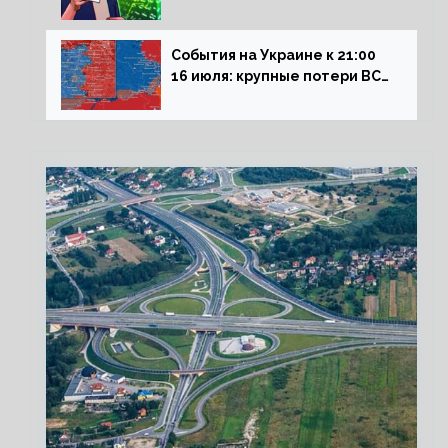
влияние падающего доллара
на рынок РФ
События на Украине к 21:00
16 июля: крупные потери ВСУ
под Северском, Киев
обстреливает Донбасс из
HIMARS