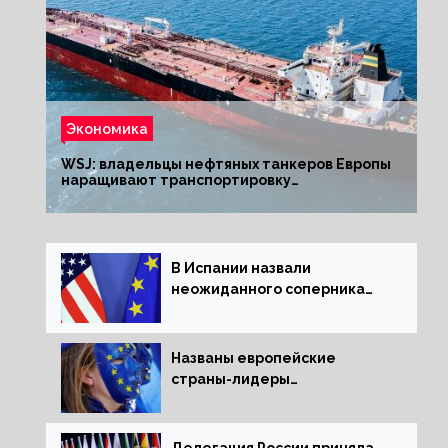
Экономика
WSJ: владельцы нефтяных танкеров Европы
наращивают транспортировку
из РФ до санкций
В Испании назвали
неожиданного соперника
США и Европы
Названы европейские
страны-лидеры
по заморозке российских
активов
Делегация России приняла