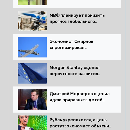
ипотечных займов
МВФ планирует понизить
прогноз глобального
экономического роста в
следующем отчете
Экономист Смирнов
спрогнозировал
подорожание авиабилетов в
России
Morgan Stanley оценил
вероятность развития
рецессии в ЕС
Дмитрий Медведев оценил
идею приравнять детей
Сталинграда к блокадникам
Рубль укрепляется, а цены
растут: экономист объяснил