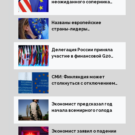
неожиданного соперника
США и Европы
Названы европейские
страны-лидеры
по заморозке российских
активов
Делегация России приняла
участие в финансовой G20
в составе Минфина и ЦБ
СМИ: Финляндия может
столкнуться с отключением
электроэнергии зимой
Экономист предсказал год
начала всемирного голода
Экономист заявил о падении