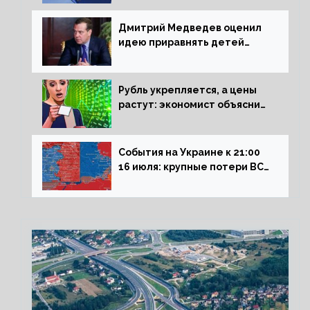
Дмитрий Медведев оценил
идею приравнять детей
Сталинграда к блокадникам
Рубль укрепляется, а цены
растут: экономист объяснил
влияние падающего доллара
на рынок РФ
События на Украине к 21:00
16 июля: крупные потери ВСУ
под Северском, Киев
обстреливает Донбасс из
HIMARS