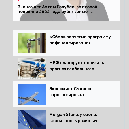
Экономист Артем Голубев: во второй
половине 2022 года рубль займет
комфортный курс
«Сбер» запустил программу
рефинансирования
ипотечных займов
МВФ планирует понизить
прогноз глобального
экономического роста в
следующем отчете
Экономист Смирнов
спрогнозировал
подорожание авиабилетов в
России
Morgan Stanley оценил
вероятность развития
рецессии в ЕС