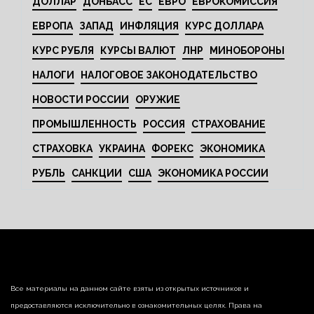
ДОЛЛАР
ДОНБАСС
ЕС
ЕВРО
ЕВРОКОМИССИЯ
ЕВРОПА
ЗАПАД
ИНФЛЯЦИЯ
КУРС ДОЛЛАРА
КУРС РУБЛЯ
КУРСЫ ВАЛЮТ
ЛНР
МИНОБОРОНЫ
НАЛОГИ
НАЛОГОВОЕ ЗАКОНОДАТЕЛЬСТВО
НОВОСТИ РОССИИ
ОРУЖИЕ
ПРОМЫШЛЕННОСТЬ
РОССИЯ
СТРАХОВАНИЕ
СТРАХОВКА
УКРАИНА
ФОРЕКС
ЭКОНОМИКА
РУБЛЬ
САНКЦИИ
США
ЭКОНОМИКА РОССИИ
Все материалы на данном сайте взяты из открытых источников и
предоставляются исключительно в ознакомительных целях. Права на