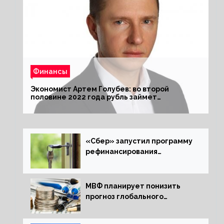
Финансы
Экономист Артем Голубев: во второй
половине 2022 года рубль займет
комфортный курс
«Сбер» запустил программу
рефинансирования
ипотечных займов
МВФ планирует понизить
прогноз глобального
экономического роста в
следующем отчете