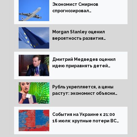
Экономист Смирнов
спрогнозировал
подорожание авиабилетов в
России
Morgan Stanley оценил
вероятность развития
рецессии в ЕС
Дмитрий Медведев оценил
идею приравнять детей
Сталинграда к блокадникам
Рубль укрепляется, а цены
растут: экономист объяснил
влияние падающего доллара
на рынок РФ
События на Украине к 21:00
16 июля: крупные потери ВСУ
под Северском, Киев
обстреливает Донбасс из