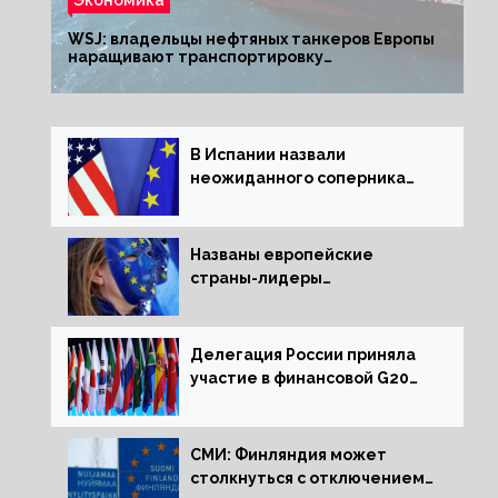
WSJ: владельцы нефтяных танкеров Европы
наращивают транспортировку
из РФ до санкций
В Испании назвали
неожиданного соперника
США и Европы
Названы европейские
страны-лидеры
по заморозке российских
активов
Делегация России приняла
участие в финансовой G20
в составе Минфина и ЦБ
СМИ: Финляндия может
столкнуться с отключением