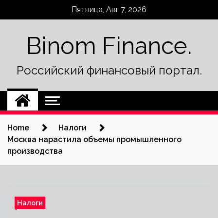
Skip
Пятница, Авг 7, 2026
to
content
Binom Finance.
Российский финансовый портал.
Home
Налоги
Москва нарастила объемы промышленного
производства
Налоги