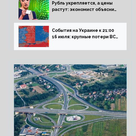
Рубль укрепляется, а цены
растут: экономист объяснил
влияние падающего доллара
на рынок РФ
События на Украине к 21:00
16 июля: крупные потери ВСУ
под Северском, Киев
обстреливает Донбасс из
HIMARS