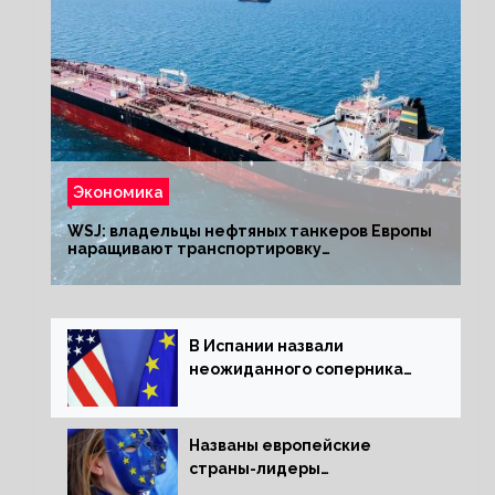
Экономика
WSJ: владельцы нефтяных танкеров Европы
наращивают транспортировку
из РФ до санкций
В Испании назвали
неожиданного соперника
США и Европы
Названы европейские
страны-лидеры
по заморозке российских