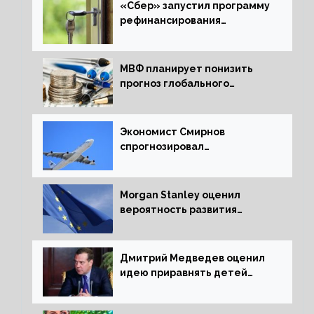
«Сбер» запустил программу
рефинансирования
ипотечных займов
МВФ планирует понизить
прогноз глобального
экономического роста в
следующем отчете
Экономист Смирнов
спрогнозировал
подорожание авиабилетов в
России
Morgan Stanley оценил
вероятность развития
рецессии в ЕС
Дмитрий Медведев оценил
идею приравнять детей
Сталинграда к блокадникам