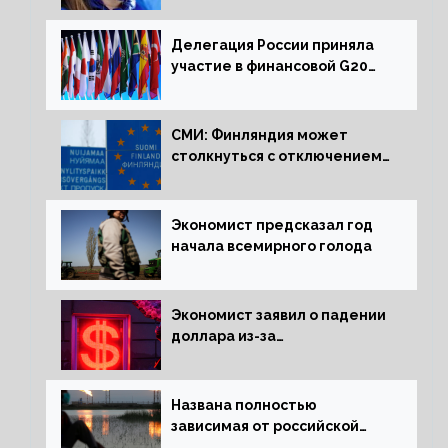
активов
Делегация России приняла
участие в финансовой G20
в составе Минфина и ЦБ
СМИ: Финляндия может
столкнуться с отключением
электроэнергии зимой
Экономист предсказал год
начала всемирного голода
Экономист заявил о падении
доллара из-за
антироссийских санкций
Названа полностью
зависимая от российской
нефти страна