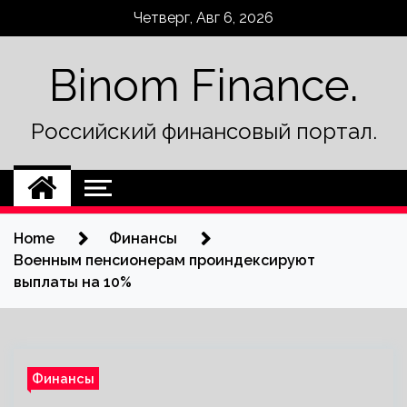
Skip
Четверг, Авг 6, 2026
to
content
Binom Finance.
Российский финансовый портал.
Home
Финансы
Военным пенсионерам проиндексируют
выплаты на 10%
Финансы