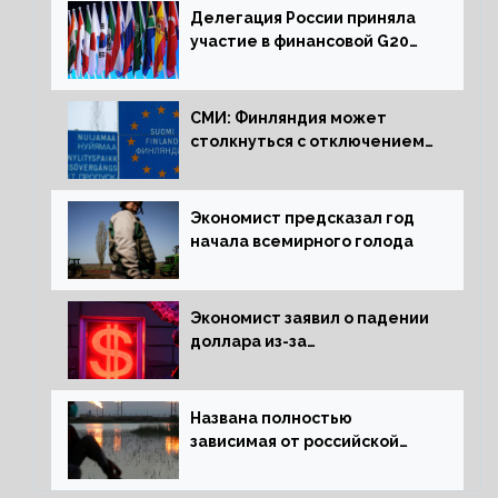
Делегация России приняла
участие в финансовой G20
в составе Минфина и ЦБ
СМИ: Финляндия может
столкнуться с отключением
электроэнергии зимой
Экономист предсказал год
начала всемирного голода
Экономист заявил о падении
доллара из-за
антироссийских санкций
Названа полностью
зависимая от российской
нефти страна