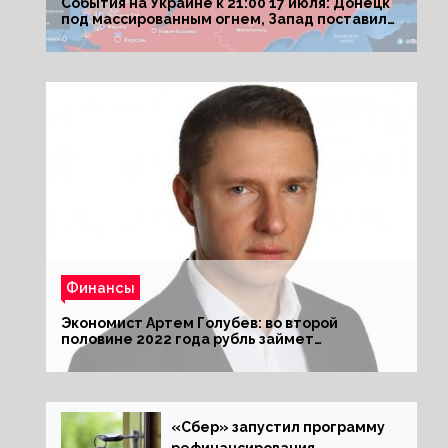
События на Украине к 21:00 17 июля: Донецк
под массированным огнем, Запад поставил
Киеву ультиматум
Финансы
Экономист Артем Голубев: во второй
половине 2022 года рубль займет
комфортный курс
«Сбер» запустил программу
рефинансирования