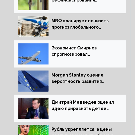
ипотечных займов
МВФ планирует понизить
прогноз глобального
экономического роста в
следующем отчете
Экономист Смирнов
спрогнозировал
подорожание авиабилетов в
России
Morgan Stanley оценил
вероятность развития
рецессии в ЕС
Дмитрий Медведев оценил
идею приравнять детей
Сталинграда к блокадникам
Рубль укрепляется, а цены