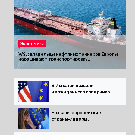
Экономика
WSJ: владельцы нефтяных танкеров Европы
наращивают транспортировку
из РФ до санкций
В Испании назвали
неожиданного соперника
США и Европы
Названы европейские
страны-лидеры
по заморозке российских
активов