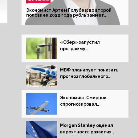
Экономист Артем Голубев: во второй
половине 2022 года рубль займет
комфортный курс
«Сбер» запустил
программу
рефинансирования
ипотечных займов
МВФ планирует понизить
прогноз глобального
экономического роста в
следующем отчете
Экономист Смирнов
спрогнозировал
подорожание
авиабилетов в России
Morgan Stanley оценил
вероятность развития