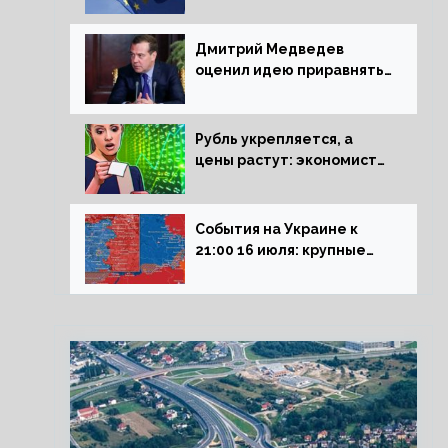
рецессии в ЕС
Дмитрий Медведев
оценил идею приравнять
детей Сталинграда к
блокадникам
Рубль укрепляется, а
цены растут: экономист
объяснил влияние
падающего доллара на
рынок РФ
События на Украине к
21:00 16 июля: крупные
потери ВСУ под
Северском, Киев
обстреливает Донбасс из
HIMARS