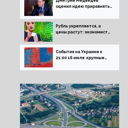
Дмитрий Медведев
оценил идею приравнять
детей Сталинграда к
блокадникам
Рубль укрепляется, а
цены растут: экономист
объяснил влияние
падающего доллара на
рынок РФ
События на Украине к
21:00 16 июля: крупные
потери ВСУ под
Северском, Киев
обстреливает Донбасс из
HIMARS