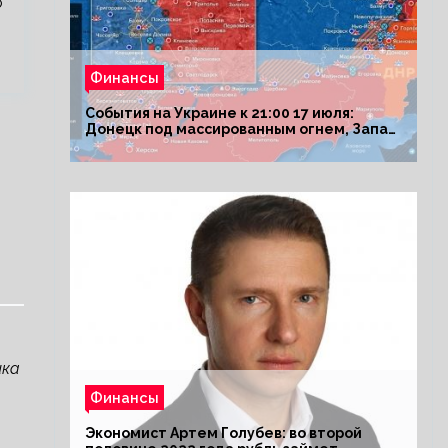
о
Финансы
События на Украине к 21:00 17 июля:
Донецк под массированным огнем, Запад
поставил Киеву ультиматум
ика
Финансы
Экономист Артем Голубев: во второй