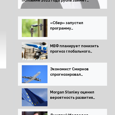
половине 2022 года рубль займет
комфортный курс
«Сбер» запустил
программу
рефинансирования
ипотечных займов
МВФ планирует понизить
прогноз глобального
экономического роста в
следующем отчете
Экономист Смирнов
спрогнозировал
подорожание
авиабилетов в России
Morgan Stanley оценил
вероятность развития
рецессии в ЕС