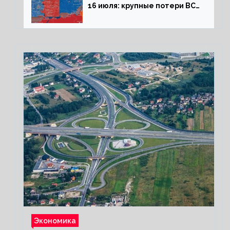
16 июля: крупные потери ВСУ
под Северском, Киев
обстреливает Донбасс из
HIMARS
Экономика