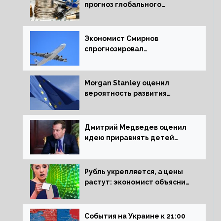
прогноз глобального
экономического роста в
следующем отчете
Экономист Смирнов
спрогнозировал
подорожание авиабилетов в
России
Morgan Stanley оценил
вероятность развития
рецессии в ЕС
Дмитрий Медведев оценил
идею приравнять детей
Сталинграда к блокадникам
Рубль укрепляется, а цены
растут: экономист объяснил
влияние падающего доллара
на рынок РФ
События на Украине к 21:00