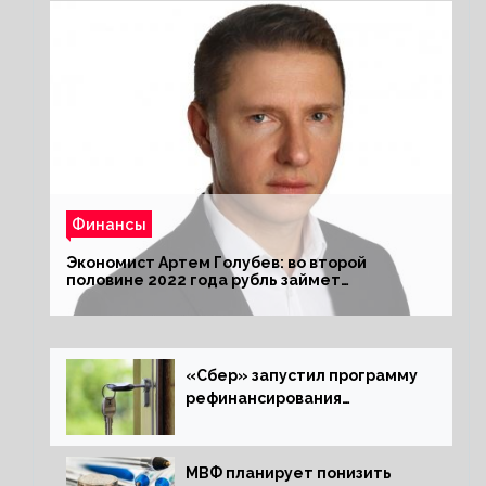
Финансы
Экономист Артем Голубев: во второй
половине 2022 года рубль займет
комфортный курс
«Сбер» запустил программу
рефинансирования
ипотечных займов
МВФ планирует понизить