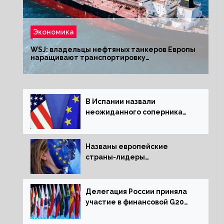
Экономика
WSJ: владельцы нефтяных танкеров Европы
наращивают транспортировку
из РФ до санкций
В Испании назвали
неожиданного соперника
США и Европы
Названы европейские
страны-лидеры
по заморозке российских
активов
Делегация России приняла
участие в финансовой G20
в составе Минфина и ЦБ