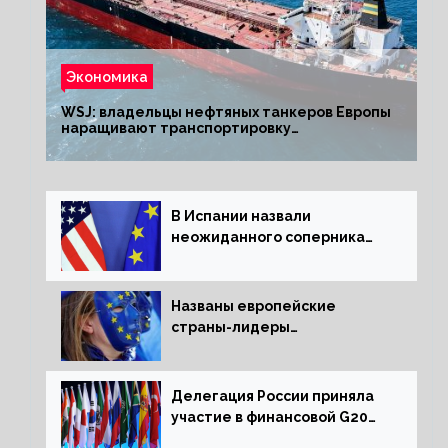
Экономика
WSJ: владельцы нефтяных танкеров Европы
наращивают транспортировку
из РФ до санкций
В Испании назвали
неожиданного соперника
США и Европы
Названы европейские
страны-лидеры
по заморозке российских
активов
Делегация России приняла
участие в финансовой G20
в составе Минфина и ЦБ