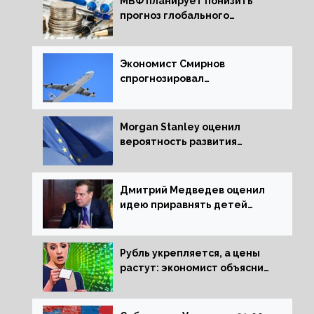
МВФ планирует понизить
прогноз глобального
экономического роста в
следующем отчете
Экономист Смирнов
спрогнозировал
подорожание авиабилетов в
России
Morgan Stanley оценил
вероятность развития
рецессии в ЕС
Дмитрий Медведев оценил
идею приравнять детей
Сталинграда к блокадникам
Рубль укрепляется, а цены
растут: экономист объяснил
влияние падающего доллара
на рынок РФ