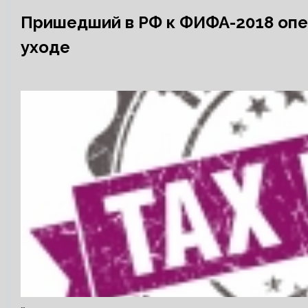
Пришедший в РФ к ФИФА-2018 опе
уходе
…