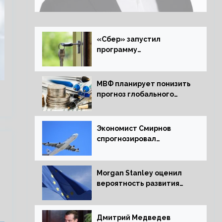
комфортный курс
«Сбер» запустил
программу
рефинансирования
ипотечных займов
МВФ планирует понизить
прогноз глобального
экономического роста в
следующем отчете
Экономист Смирнов
спрогнозировал
подорожание
авиабилетов в России
Morgan Stanley оценил
вероятность развития
рецессии в ЕС
Дмитрий Медведев