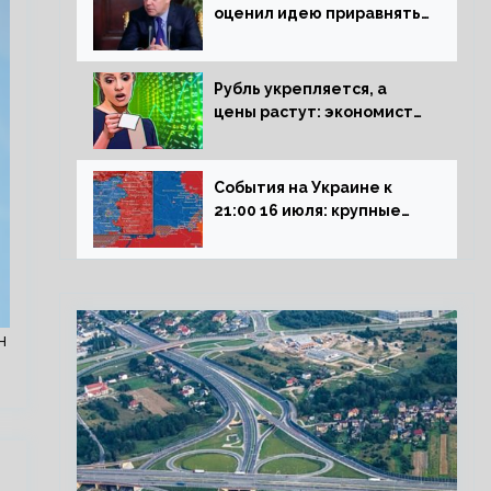
оценил идею приравнять
детей Сталинграда к
блокадникам
Рубль укрепляется, а
цены растут: экономист
объяснил влияние
падающего доллара на
рынок РФ
События на Украине к
21:00 16 июля: крупные
потери ВСУ под
Северском, Киев
обстреливает Донбасс из
HIMARS
н