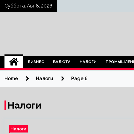
Skip
Суббота, Авг 8, 2026
to
content
БИЗНЕС
ВАЛЮТА
НАЛОГИ
ПРОМЫШЛЕН
Home
Налоги
Page 6
Налоги
Налоги