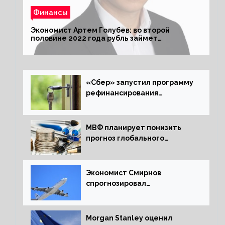
Финансы
Экономист Артем Голубев: во второй
половине 2022 года рубль займет
комфортный курс
«Сбер» запустил программу
рефинансирования
ипотечных займов
МВФ планирует понизить
прогноз глобального
экономического роста в
следующем отчете
Экономист Смирнов
спрогнозировал
подорожание авиабилетов в
России
Morgan Stanley оценил