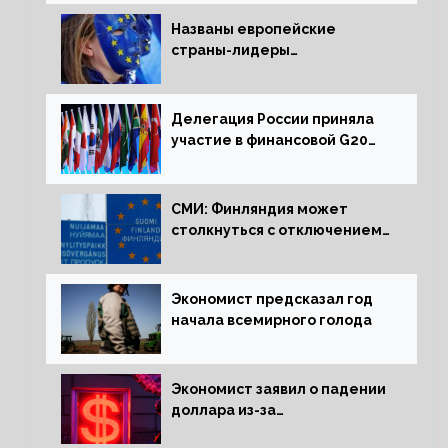
Названы европейские
страны-лидеры
по заморозке российских
активов
Делегация России приняла
участие в финансовой G20
в составе Минфина и ЦБ
СМИ: Финляндия может
столкнуться с отключением
электроэнергии зимой
Экономист предсказал год
начала всемирного голода
Экономист заявил о падении
доллара из-за
антироссийских санкций