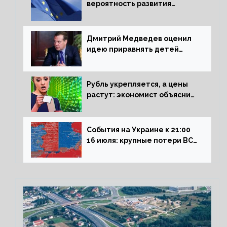
вероятность развития
рецессии в ЕС
Дмитрий Медведев оценил
идею приравнять детей
Сталинграда к блокадникам
Рубль укрепляется, а цены
растут: экономист объяснил
влияние падающего доллара
на рынок РФ
События на Украине к 21:00
16 июля: крупные потери ВСУ
под Северском, Киев
обстреливает Донбасс из
HIMARS