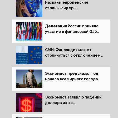
Названы европейские
страны-лидеры
по заморозке российских
активов
Делегация России приняла
участие в финансовой G20
в составе Минфина и ЦБ
СМИ: Финляндия может
столкнуться с отключением
электроэнергии зимой
Экономист предсказал год
начала всемирного голода
Экономист заявил о падении
доллара из-за
антироссийских санкций