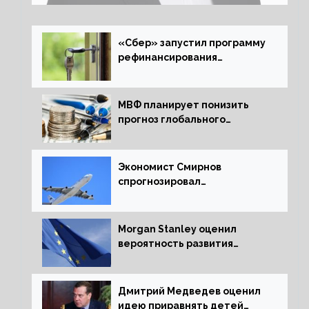
«Сбер» запустил программу
рефинансирования
ипотечных займов
МВФ планирует понизить
прогноз глобального
экономического роста в
следующем отчете
Экономист Смирнов
спрогнозировал
подорожание авиабилетов в
России
Morgan Stanley оценил
вероятность развития
рецессии в ЕС
Дмитрий Медведев оценил
идею приравнять детей