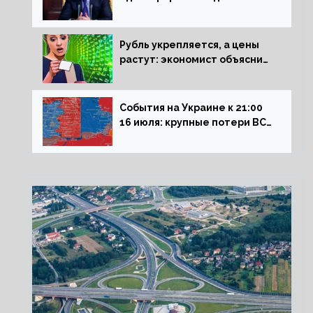
Сталинграда к блокадникам
Рубль укрепляется, а цены
растут: экономист объяснил
влияние падающего доллара
на рынок РФ
События на Украине к 21:00
16 июля: крупные потери ВСУ
под Северском, Киев
обстреливает Донбасс из
HIMARS