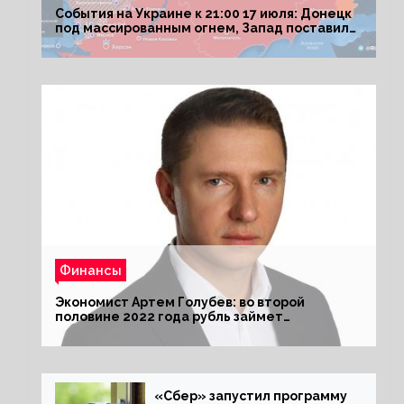
События на Украине к 21:00 17 июля: Донецк
под массированным огнем, Запад поставил
Киеву ультиматум
Финансы
Экономист Артем Голубев: во второй
половине 2022 года рубль займет
комфортный курс
«Сбер» запустил программу