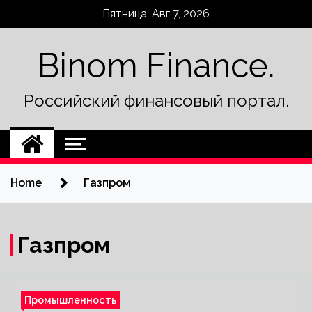
Skip
Пятница, Авг 7, 2026
to
content
Binom Finance.
Российский финансовый портал.
Home
Газпром
Газпром
Промышленность