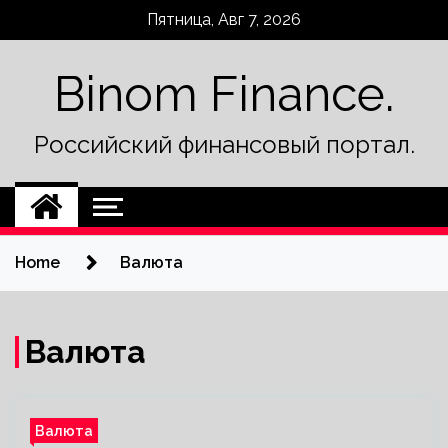
Skip
Пятница, Авг 7, 2026
to
content
Binom Finance.
Российский финансовый портал.
Home
Валюта
Валюта
Валюта