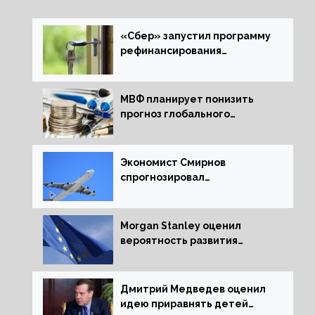
«Сбер» запустил программу
рефинансирования
ипотечных займов
МВФ планирует понизить
прогноз глобального
экономического роста в
следующем отчете
Экономист Смирнов
спрогнозировал
подорожание авиабилетов в
России
Morgan Stanley оценил
вероятность развития
рецессии в ЕС
Дмитрий Медведев оценил
идею приравнять детей