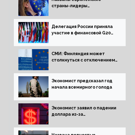
страны-лидеры
по заморозке российских
активов
Делегация России приняла
участие в финансовой G20
в составе Минфина и ЦБ
СМИ: Финляндия может
столкнуться с отключением
электроэнергии зимой
Экономист предсказал год
начала всемирного голода
Экономист заявил о падении
доллара из-за
антироссийских санкций