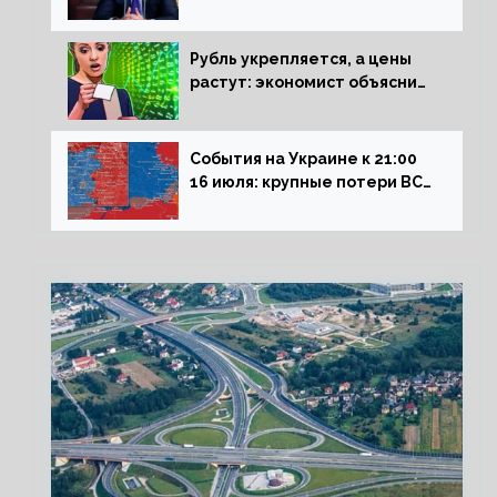
Сталинграда к блокадникам
Рубль укрепляется, а цены
растут: экономист объяснил
влияние падающего доллара
на рынок РФ
События на Украине к 21:00
16 июля: крупные потери ВСУ
под Северском, Киев
обстреливает Донбасс из
HIMARS