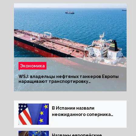
Экономика
WSJ: владельцы нефтяных танкеров Европы
наращивают транспортировку
из РФ до санкций
В Испании назвали
неожиданного соперника
США и Европы
Названы европейские